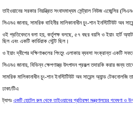
তাইওয়ানের সরকার নিয়ন্ত্রিত সংবাদমাধ্যম সেন্ট্রাল নিউজ এজেন্সির (সিএন
সিএনএ জানায়, সামরিক বাহিনীর মালিকানাধীন চুং-শান ইনস্টিটিউট অব সায়
ওই প্রতিবেদনে বলা হয়, কর্তৃপক্ষ বলছে, ৫৭ বছর বয়সি ও ইয়াং হার্ট অ্য
ছিল এবং একটি কার্ডিয়াক স্টেন্ট ছিল।
ও ইয়াং দ্বীপের দক্ষিণাঞ্চলের পিংতুং এলাকায় ব্যবসা সংক্রান্ত একটি স
সিএনএ জানায়, বিভিন্ন ক্ষেপণাস্ত্র উৎপাদন প্রকল্প তদারকি করার জন্য 
সামরিক মালিকানাধীন চুং-শান ইনস্টিটিউট অব সায়েন্স অ্যান্ড টেকনোলজি তার
ঢাকা/টিএ
ট্যাগঃ
একটি হোটেল রুম থেকে তাইওয়ানের প্রতিরক্ষা মন্ত্রণালয়ের গবেষণা ও 