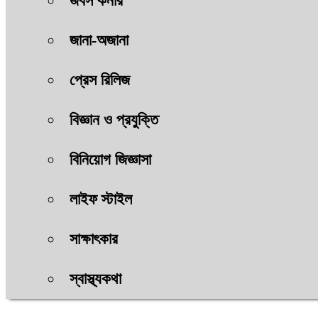
জবস কর্নার
জানা-অজানা
প্রেস রিলিজ
বিজ্ঞান ও প্রযুক্তি
বিনিয়োগ জিজ্ঞাসা
লাইফ স্টাইল
সাক্ষাৎকার
স্বাস্থ্যকথা