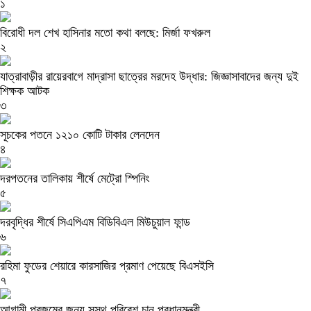
১
বিরোধী দল শেখ হাসিনার মতো কথা বলছে: মির্জা ফখরুল
২
যাত্রাবাড়ীর রায়েরবাগে মাদ্রাসা ছাত্রের মরদেহ উদ্ধার: জিজ্ঞাসাবাদের জন্য দুই
শিক্ষক আটক
৩
সূচকের পতনে ১২১০ কোটি টাকার লেনদেন
৪
দরপতনের তালিকায় শীর্ষে মেট্রো স্পিনিং
৫
দরবৃদ্ধির শীর্ষে সিএপিএম বিডিবিএল মিউচুয়াল ফান্ড
৬
রহিমা ফুডের শেয়ারে কারসাজির প্রমাণ পেয়েছে বিএসইসি
৭
আগামী প্রজন্মের জন্য সুস্থ পরিবেশ চান প্রধানমন্ত্রী