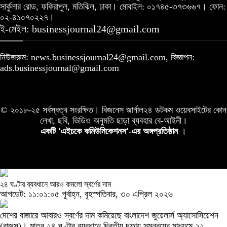
সার্কুলার রোড, ফকিরাপুল, মতিঝিল, ঢাকা। মোবাইল: ০১৭৪৫-৩৭৩৬৬৭। ফোন:
০২-৪১০৭০২২৭।
ই-মেইল: businessjournal24@gmail.com
নিউজরুম: news.businessjournal24@gmail.com, বিজ্ঞাপন:
ads.businessjournal@gmail.com
© ২০১৮-২৫ সর্বস্বত্ব সংরক্ষিত। বিজনেস জার্নাল২৪ ডটকম ওয়েবসাইটের কোন
লেখা, ছবি, ভিডিও অনুমতি ছাড়া ব্যবহার বে-আইনী।
একটি 'এইচকে কমিউনিকেশনস'-এর অঙ্গপ্রতিষ্ঠান
।
২৪ ঘণ্টার ব্যবধানে আরও কমলো স্বর্ণের দাম
আপডেট: ১১:০১:০৫ পূর্বাহ্ন, বৃহস্পতিবার, ৩০ এপ্রিল ২০২৬
দেশের বাজারে আবারও স্বর্ণের দাম কমিয়েছে বাংলাদেশ জুয়েলার্স অ্যাসোসিয়েশন
(বাজুস)। মাত্র ২৪ ঘণ্টার ব্যবধানে দ্বিতীয় দফায় সমন্বয়ের মাধ্যমে ২২