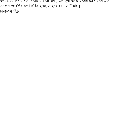
ক্যারেটের রুপার দাম ৫ হাজার ১৯০ টাকা, ১৮ ক্যারেট ৪ হাজার ৪৯১ টাকা এবং
সনাতন পদ্ধতির রুপা বিক্রি হচ্ছে ৩ হাজার ৩৮৩ টাকায়।
ঢাকা/এসএইচ