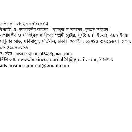
সম্পাদক : মো: হাসান কবির ভূঁইয়া
উপদেষ্টা: ড. কামালউদ্দীন আহমেদ। ব্যবস্থাপনা সম্পাদক: সুলতান আহমেদ।
সম্পাদকীয় ও বানিজ্যিক কার্যালয়: শতাব্দী সেন্টার, স্যূট: ৯ (এইচ-১), ২৯২ ইনার
সার্কুলার রোড, ফকিরাপুল, মতিঝিল, ঢাকা। মোবাইল: ০১৭৪৫-৩৭৩৬৬৭। ফোন:
০২-৪১০৭০২২৭।
ই-মেইল: businessjournal24@gmail.com
নিউজরুম: news.businessjournal24@gmail.com, বিজ্ঞাপন:
ads.businessjournal@gmail.com