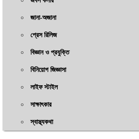
জবস কর্নার
জানা-অজানা
প্রেস রিলিজ
বিজ্ঞান ও প্রযুক্তি
বিনিয়োগ জিজ্ঞাসা
লাইফ স্টাইল
সাক্ষাৎকার
স্বাস্থ্যকথা