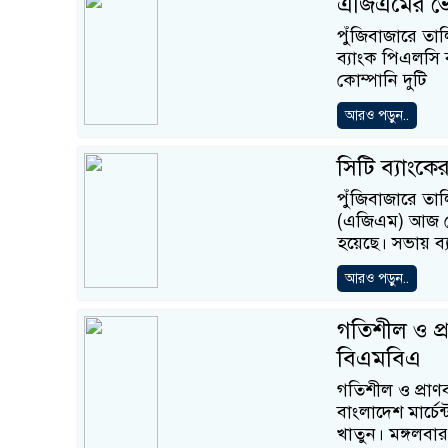
এজিএমের ভেন
পুঁজিবাজারে তাল
ব্যাংক পিএলসি ব
কোম্পানি দুটি
আরও পড়ুন..
সিটি ব্যাংক
পুঁজিবাজারে তা
(এজিএম) আজ রোবব
হয়েছে। সভায় ব
আরও পড়ুন..
গতিশীল ও প্রা
বিএমবিএ
গতিশীল ও প্রাণব
বাংলাদেশ মার্চে
খাতুন। মঙ্গলবার