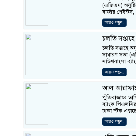
(এজিএম) অনুষ্ঠি
বার্জার পেইন্টস,
আরও পড়ুন..
চলতি সপ্তাহ
চলতি সপ্তাহে অন
সাধারণ সভা (এ
সাউথবাংলা ব্য
আরও পড়ুন..
আল-আরাফাহ্
পুঁজিবাজারে তাল
ব্যাংক পিএলসির
ঢাকা স্টক এক্সচে
আরও পড়ুন..