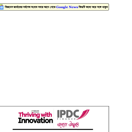
ইন্ডাস্ট্রিজ
দরবৃদ্ধির শীর্ষে সিএপিএম
৫
বিডিবিএল মিউচুয়াল ফান্ড
দরপতনের তালিকায় শীর্ষে
৬
মেট্রো স্পিনিং
রহিমা ফুডের শেয়ারে
৭
কারসাজির প্রমাণ পেয়েছে
বিএসইসি
সূচকের পতনে ১২১০ কোটি
৮
টাকার লেনদেন