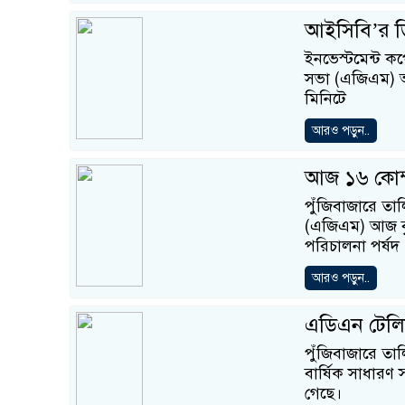
আইসিবি’র ড
ইনভেস্টমেন্ট ক
সভা (এজিএম) অন
মিনিটে
আরও পড়ুন..
আজ ১৬ কোম
পুঁজিবাজারে তাল
(এজিএম) আজ বৃ
পরিচালনা পর্ষদ
আরও পড়ুন..
এডিএন টেলি
পুঁজিবাজারে তা
বার্ষিক সাধারণ 
গেছে।