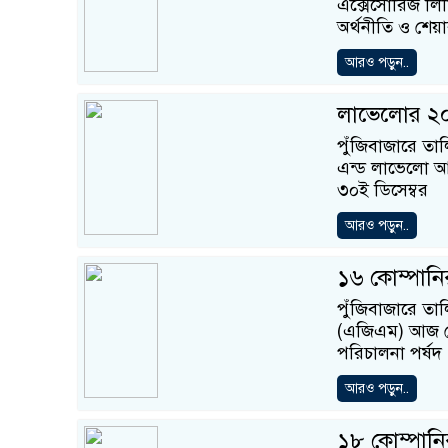
এক্সেসোরিজ লিম
অর্থনীতি ও শেয়ার
আরও পড়ুন..
লাভেলোর ২০
পুঁজিবাজারে তা
এন্ড লাভেলো আ
৩০ই ডিসেম্বর
আরও পড়ুন..
১৬ কোম্পা
পুঁজিবাজারে তাল
(এজিএম) আজ সো
পরিচালনা পর্ষদ
আরও পড়ুন..
১৮ কোম্পা