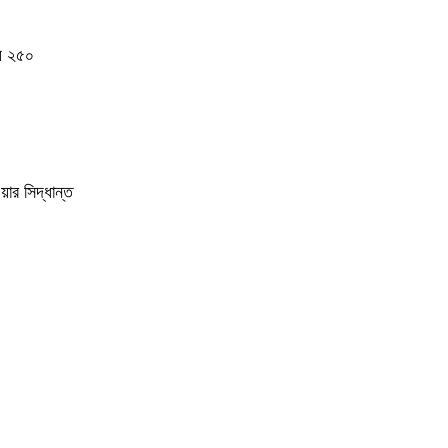
যে ২৫০
য়ার সিদ্ধান্ত