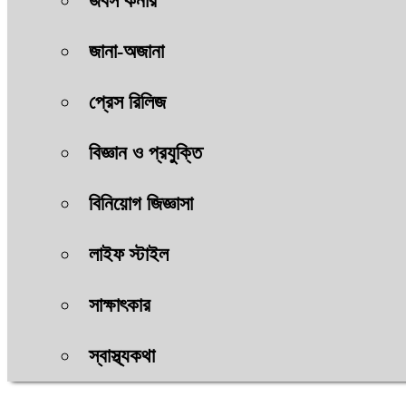
জবস কর্নার
জানা-অজানা
প্রেস রিলিজ
বিজ্ঞান ও প্রযুক্তি
বিনিয়োগ জিজ্ঞাসা
লাইফ স্টাইল
সাক্ষাৎকার
স্বাস্থ্যকথা