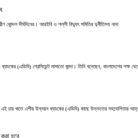
ব
ীণ কোন্দল দীর্ঘদিনের। আরইবি ও পল্লী বিদ্যুৎ সমিতির দুর্নীতিসহ নানা
যাংকের (এডিবি) প্রেসিডেন্ট মাসাতো কান্দা। তিনি বলেছেন, বাংলাদেশের পক্ষ থ
য়ন- এই চার খাতে এশীয় উন্নয়ন ব্যাংকের (এডিবি) কাছে উন্নততর সহযোগিতার আহ্
 করা হবে