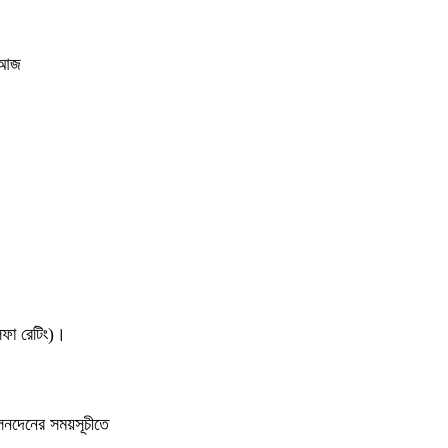
। আজ
লফা রেটিং)।
 লেনদেনের সময়সূচীতে