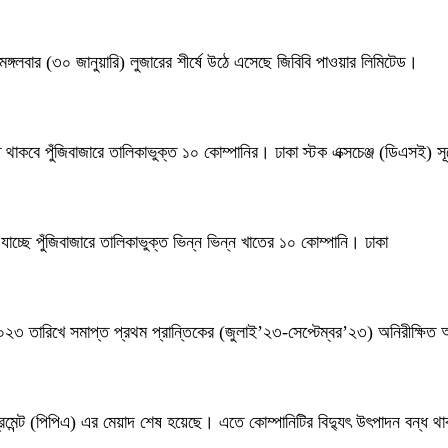
 মঙ্গলবার (৩০ জানুয়ারি) লুজারের শীর্ষে উঠে এসেছে জিবিবি পাওয়ার লিমিটেড।
াকবে পুঁজিবাজারে তালিকাভুক্ত ১০ কোম্পানির। ঢাকা স্টক এক্সচেঞ্জ (ডিএসই) সূ
াচ্ছে পুঁজিবাজারে তালিকাভুক্ত ভিন্ন ভিন্ন খাতের ১০ কোম্পানি। ঢাকা
 ২০২৩ তারিখে সমাপ্ত প্রথম প্রান্তিকের (জুলাই’২৩-সেপ্টেম্বর’২৩) অনিরীক্ষিত
্রিমেন্ট (পিপিএ) এর মেয়াদ শেষ হয়েছে। এতে কোম্পানিটির বিদ্যুৎ উৎপাদন বন্ধ 