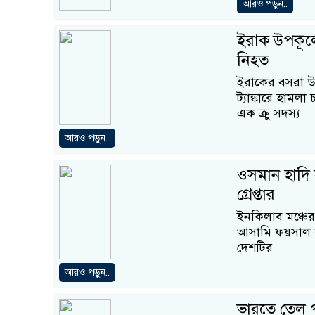
আরও পড়ুন..
ইরাক উপকূলে 
নিহত
ইরাকের বসরা উ
ট্যাঙ্কারে হামল
এক ক্রু সদস্য
আরও পড়ুন..
ওসমান হাদি 
গ্রেপ্তার
ইনকিলাব মঞ্চের
আসামি ফয়সাল কর
দেশটির
আরও পড়ুন..
ভারতে তেল প