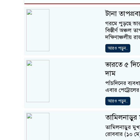
টানা তাপপ্রব
গরমে পুড়ছে ভারত
বিস্তীর্ণ অঞ্চল
দক্ষিণাঞ্চলীয় রাজ
আরও পড়ুন..
ভারতে ৫ দিন
দাম
পাঁচদিনের ব্যব
এবার পেট্রোলের
আরও পড়ুন..
তামিলনাড়ুর 
তামিলনাড়ুর মুখ
রোববার (১০ মে) 