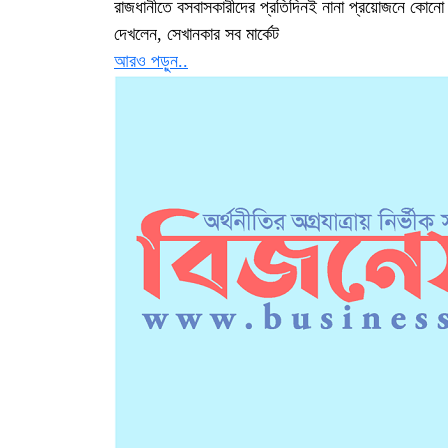
রাজধানীতে বসবাসকারীদের প্রতিদিনই নানা প্রয়োজনে কোনো 
দেখলেন, সেখানকার সব মার্কেট
আরও পড়ুন..