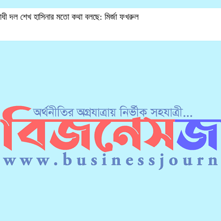
োধী দল শেখ হাসিনার মতো কথা বলছে: মির্জা ফখরুল