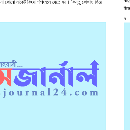
যাত
না কোনো মার্কেট কিংবা শপিংমলে যেতে হয়। কিন্তু কোথাও গিয়ে
জিজ
২