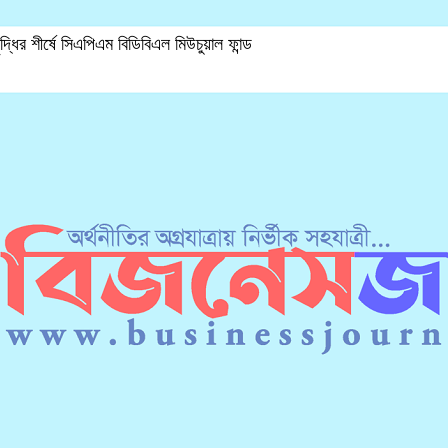
ৃদ্ধির শীর্ষে সিএপিএম বিডিবিএল মিউচুয়াল ফান্ড