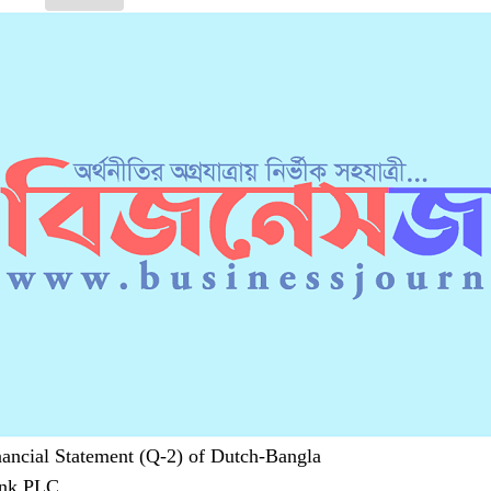
nancial Statement (Q-2) of Dutch-Bangla
nk PLC