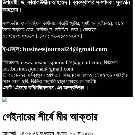
উপদেষ্টা: ড. কামালউদ্দীন আহমেদ। ব্যবস্থাপনা সম্পাদক: সুলতান
আহমেদ।
সম্পাদকীয় ও বানিজ্যিক কার্যালয়: শতাব্দী সেন্টার, স্যূট: ৯ (এইচ-১), ২৯২
ইনার সার্কুলার রোড, ফকিরাপুল, মতিঝিল, ঢাকা। মোবাইল:
০১৭৪৫-৩৭৩৬৬৭। ফোন: ০২-৪১০৭০২২৭।
ই-মেইল: businessjournal24@gmail.com
নিউজরুম: news.businessjournal24@gmail.com, বিজ্ঞাপন:
ads.businessjournal@gmail.com
© ২০১৮-২৫ সর্বস্বত্ব সংরক্ষিত। বিজনেস জার্নাল২৪ ডটকম ওয়েবসাইটের
কোন লেখা, ছবি, ভিডিও অনুমতি ছাড়া ব্যবহার বে-আইনী।
একটি 'এইচকে কমিউনিকেশনস'-এর অঙ্গপ্রতিষ্ঠান
।
গেইনারের শীর্ষে মীর আক্তার
আপডেট: ০৪:১৬:৫৪ অপরাহ্ন, বুধবার, ২০ মে ২০২৬