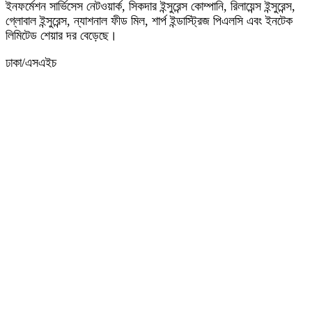
ইনফর্মেশন সার্ভিসেস নেটওয়ার্ক, সিকদার ইন্সুরেন্স কোম্পানি, রিলায়েন্স ইন্সুরেন্স,
গ্লোবাল ইন্সুরেন্স, ন্যাশনাল ফীড মিল, শার্প ইন্ডাস্ট্রিজ পিএলসি এবং ইনটেক
লিমিটেড শেয়ার দর বেড়েছে।
ঢাকা/এসএইচ