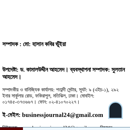
সম্পাদক : মো: হাসান কবির ভূঁইয়া
উপদেষ্টা: ড. কামালউদ্দীন আহমেদ। ব্যবস্থাপনা সম্পাদক: সুলতান
আহমেদ।
সম্পাদকীয় ও বানিজ্যিক কার্যালয়: শতাব্দী সেন্টার, স্যূট: ৯ (এইচ-১), ২৯২
ইনার সার্কুলার রোড, ফকিরাপুল, মতিঝিল, ঢাকা। মোবাইল:
০১৭৪৫-৩৭৩৬৬৭। ফোন: ০২-৪১০৭০২২৭।
ই-মেইল: businessjournal24@gmail.com
নিউজরুম: news.businessjournal24@gmail.com, বিজ্ঞাপন: