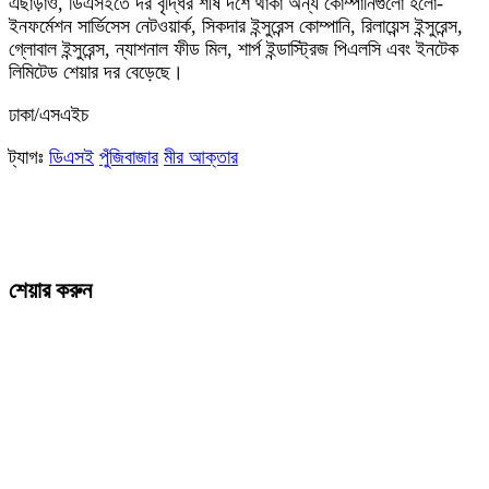
এছাড়াও, ডিএসইতে দর বৃদ্ধির শীর্ষ দশে থাকা অন্য কোম্পানিগুলো হলো-
ইনফর্মেশন সার্ভিসেস নেটওয়ার্ক, সিকদার ইন্সুরেন্স কোম্পানি, রিলায়েন্স ইন্সুরেন্স,
গ্লোবাল ইন্সুরেন্স, ন্যাশনাল ফীড মিল, শার্প ইন্ডাস্ট্রিজ পিএলসি এবং ইনটেক
লিমিটেড শেয়ার দর বেড়েছে।
ঢাকা/এসএইচ
ট্যাগঃ
ডিএসই
পুঁজিবাজার
মীর আক্তার
শেয়ার করুন