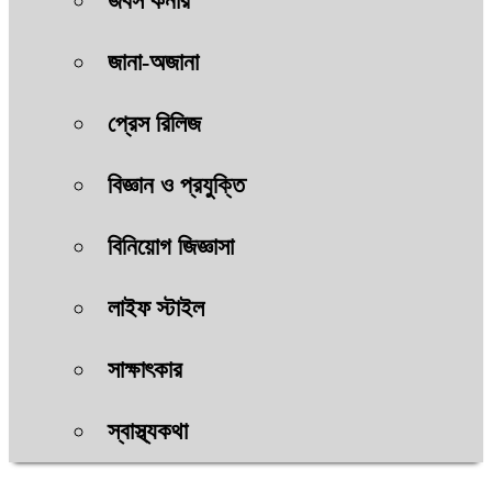
জবস কর্নার
জানা-অজানা
প্রেস রিলিজ
বিজ্ঞান ও প্রযুক্তি
বিনিয়োগ জিজ্ঞাসা
লাইফ স্টাইল
সাক্ষাৎকার
স্বাস্থ্যকথা