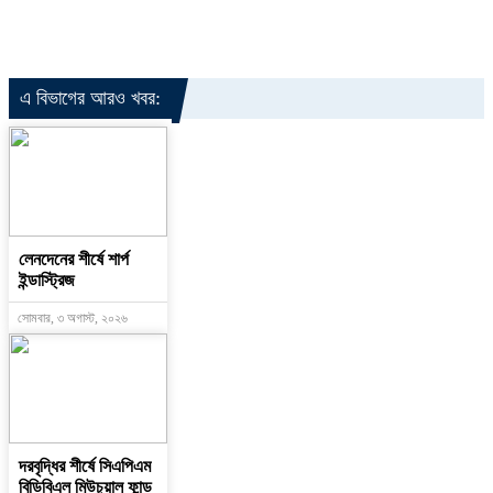
এ বিভাগের আরও খবর:
লেনদেনের শীর্ষে শার্প
ইন্ডাস্ট্রিজ
সোমবার, ৩ অগাস্ট, ২০২৬
দরবৃদ্ধির শীর্ষে সিএপিএম
বিডিবিএল মিউচুয়াল ফান্ড