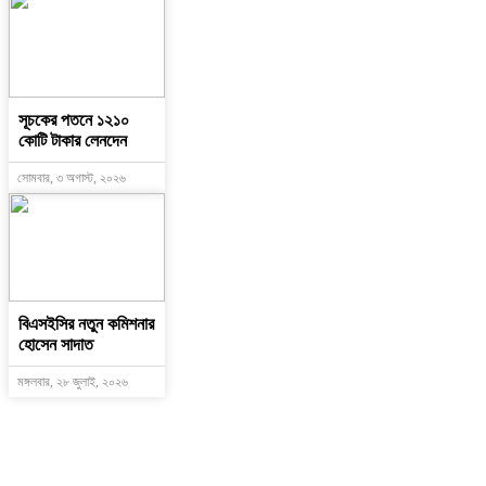
সূচকের পতনে ১২১০
কোটি টাকার লেনদেন
সোমবার, ৩ অগাস্ট, ২০২৬
বিএসইসির নতুন কমিশনার
হোসেন সাদাত
মঙ্গলবার, ২৮ জুলাই, ২০২৬