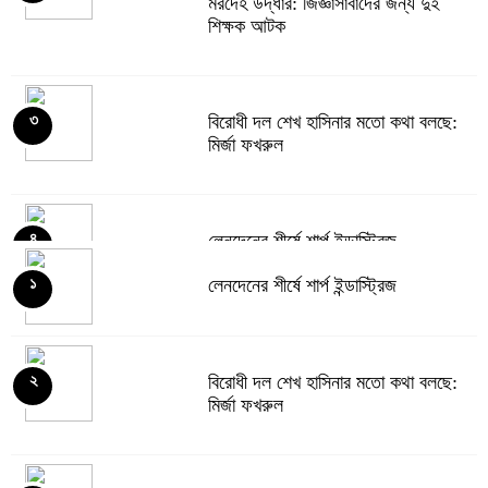
মরদেহ উদ্ধার: জিজ্ঞাসাবাদের জন্য দুই
শিক্ষক আটক
বিরোধী দল শেখ হাসিনার মতো কথা বলছে:
৩
মির্জা ফখরুল
লেনদেনের শীর্ষে শার্প ইন্ডাস্ট্রিজ
৪
লেনদেনের শীর্ষে শার্প ইন্ডাস্ট্রিজ
১
দরবৃদ্ধির শীর্ষে সিএপিএম বিডিবিএল মিউচুয়াল
৫
ফান্ড
বিরোধী দল শেখ হাসিনার মতো কথা বলছে:
২
মির্জা ফখরুল
দরপতনের তালিকায় শীর্ষে মেট্রো স্পিনিং
৬