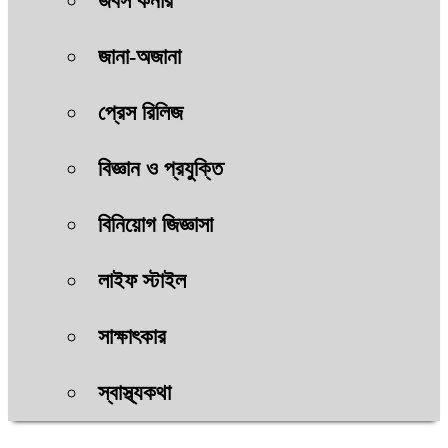
জবস কর্নার
জানা-অজানা
প্রেস রিলিজ
বিজ্ঞান ও প্রযুক্তি
বিনিয়োগ জিজ্ঞাসা
লাইফ স্টাইল
সাক্ষাৎকার
স্বাস্থ্যকথা