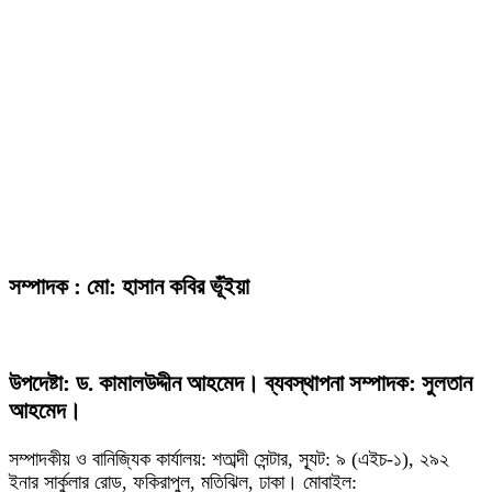
সম্পাদক : মো: হাসান কবির ভূঁইয়া
উপদেষ্টা: ড. কামালউদ্দীন আহমেদ। ব্যবস্থাপনা সম্পাদক: সুলতান
আহমেদ।
সম্পাদকীয় ও বানিজ্যিক কার্যালয়: শতাব্দী সেন্টার, স্যূট: ৯ (এইচ-১), ২৯২
ইনার সার্কুলার রোড, ফকিরাপুল, মতিঝিল, ঢাকা। মোবাইল: