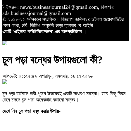
নিউজরুম: news.businessjournal24@gmail.com, বিজ্ঞাপন:
ads.businessjournal@gmail.com
© ২০১৮-২৫ সর্বস্বত্ব সংরক্ষিত। বিজনেস জার্নাল২৪ ডটকম ওয়েবসাইটের
কোন লেখা, ছবি, ভিডিও অনুমতি ছাড়া ব্যবহার বে-আইনী।
একটি 'এইচকে কমিউনিকেশনস'-এর অঙ্গপ্রতিষ্ঠান
।
চুল পড়া বন্ধের উপায়গুলো কী?
আপডেট: ০১:২২:৪৯ অপরাহ্ন, মঙ্গলবার, ১৯ মে ২০২৬
চুল পড়া বর্তমানে নারী-পুরুষ উভয়েরই একটি সাধারণ সমস্যা। তবে কিছু নিয়ম
মেনে চললে চুল পড়া অনেকটাই কমানো সম্ভব।
দেখে নিন চুল পড়া বন্ধ করার উপায়-