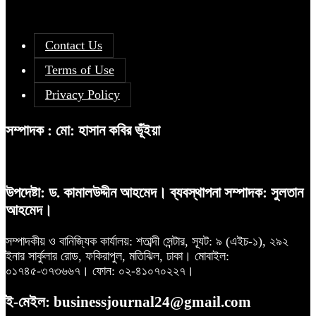
Contact Us
Terms of Use
Privacy Policy
সম্পাদক : মো: হাসান কবির ভূঁইয়া
উপদেষ্টা: ড. কামালউদ্দীন আহমেদ। ব্যবস্থাপনা সম্পাদক: সুলতান
আহমেদ।
সম্পাদকীয় ও বানিজ্যিক কার্যালয়: শতাব্দী সেন্টার, স্যূট: ৯ (এইচ-১), ২৯২
ইনার সার্কুলার রোড, ফকিরাপুল, মতিঝিল, ঢাকা। মোবাইল:
০১৭৪৫-৩৭৩৬৬৭। ফোন: ০২-৪১০৭০২২৭।
ই-মেইল: businessjournal24@gmail.com