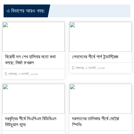
এ বিভাগের আরও খবর:
বিরোধী দল শেখ হাসিনার মতো কথা
লেনদেনের শীর্ষে শার্প ইন্ডাস্ট্রিজ
বলছে: মির্জা ফখরুল
সোমবার, ৩ অগাস্ট, ২০২৬
সোমবার, ৩ অগাস্ট, ২০২৬
দরবৃদ্ধির শীর্ষে সিএপিএম বিডিবিএল
দরপতনের তালিকায় শীর্ষে মেট্রো
মিউচুয়াল ফান্ড
স্পিনিং