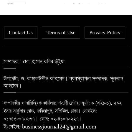
দরবৃদ্ধির শীর্ষে সিএপিএম বিডিবিএল
৫
মিউচুয়াল ফান্ড
Contact Us
Terms of Use
দরপতনের তালিকায় শীর্ষে মেট্রো স্পিনিং
Privacy Policy
৬
রহিমা ফুডের শেয়ারে কারসাজির প্রমাণ
সম্পাদক : মো: হাসান কবির ভূঁইয়া
৭
পেয়েছে বিএসইসি
উপদেষ্টা: ড. কামালউদ্দীন আহমেদ। ব্যবস্থাপনা সম্পাদক: সুলতান
সূচকের পতনে ১২১০ কোটি টাকার লেনদেন
আহমেদ।
৮
সম্পাদকীয় ও বানিজ্যিক কার্যালয়: শতাব্দী সেন্টার, স্যূট: ৯ (এইচ-১), ২৯২
ইনার সার্কুলার রোড, ফকিরাপুল, মতিঝিল, ঢাকা। মোবাইল:
আগামী প্রজন্মের জন্য সুস্থ পরিবেশ চান
৯
০১৭৪৫-৩৭৩৬৬৭। ফোন: ০২-৪১০৭০২২৭।
প্রধানমন্ত্রী
ই-মেইল: businessjournal24@gmail.com