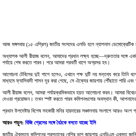
আজ মঙ্গলবার (১৫ এপ্রিল) জাতীয় সংসদের এলডি হলে ন্যাশনাল ডেমোক্রেটিক ম
অধ্যাপক আলী রীয়াজ বলেন, আমাদের প্রধান লক্ষ্য হচ্ছে—দ্রুততার সঙ্গে এ
পর্যায়ে শেষ করতে পারব। পরে আমরা পরবর্তী ধাপে অগ্রসর হব।
আলোচনা টেবিলের দুই পাশে হলেও, এখানে পক্ষ দুটি নয় মন্তব্য করে তিনি বল
মাধ্যমে ফ্যাসিবাদী শাসন দূর করা গেছে, সে ঐক্যের জায়গায় পৌঁছাতে পারি 
আলী রীয়াজ বলেন, আমরা পর্যায়ক্রমিকভাবে হয়ত আলোচনা করব। আমরা বিবেচনা ক
দেওয়া প্রয়োজন। তখন স্পষ্ট করতে পারব কমিশনগুলোর অবস্থান কী, আপনাদের 
প্রধান উপদেষ্টার বিশেষ সহকারী মনির হায়দারের সঞ্চালনায় সংলাপে আরও অংশ
আরও পড়ুন:
বিজি প্রেসের সঙ্গে বৈঠকে বসতে যাচ্ছে ইসি
জাতীয় ঐকমত্য কমিশনের প্রস্তাবের বেশির ভাগ জায়গায় এনডিএম একমত জানিয়ে