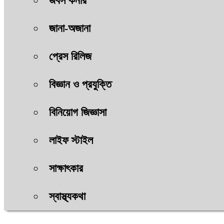
জবস কর্নার
জানা-অজানা
প্রেস রিলিজ
বিজ্ঞান ও প্রযুক্তি
বিনিয়োগ জিজ্ঞাসা
লাইফ স্টাইল
সাক্ষাৎকার
স্বাস্থ্যকথা