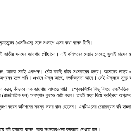
ুভমেন্টের (এনডিএম) সঙ্গে সংলাপে এসব কথা বলেন তিনি।
কটি জাতীয় সনদের জায়গায় পৌঁছানো। এই কমিশনের মেয়াদ যেহেতু জুলাই মাসের ম
েন, আমরা সবাই একপক্ষ। চেষ্টা করছি রাষ্ট্র সংস্কারের জন্য। আমাদের লক্ষ্য
এবং অগ্রসর হতে পারি। এখানে ঐক্য আছে, মতভিন্নতা আছে। সেই ঐক্যকে সুদৃঢ় কর
রব, কীভাবে এক জায়গায় আসতে পারি। স্প্রেডশিটের কিছু বিষয়ে রাজনৈতিক দলগুল
(রাজনৈতিক দল) অবস্থান বুঝতে চেষ্টা করব। তারই মধ্য দিয়ে প্রক্রিয়া অগ্র
 গ্রহণ করেন কমিশনের সদস্য সফর রাজ হোসেন। এনডিএমের চেয়ারম্যান ববি হাজ্
 ববি হাজ্জাজ বলেন, তারা সংস্কারগুলো বড়ভাবে দেখতে চান।