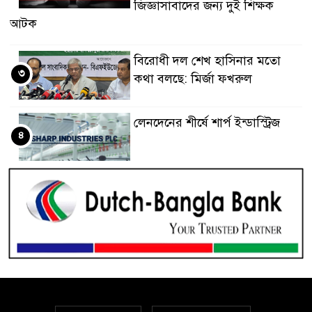
জিজ্ঞাসাবাদের জন্য দুই শিক্ষক
আটক
বিরোধী দল শেখ হাসিনার মতো
৩
কথা বলছে: মির্জা ফখরুল
লেনদেনের শীর্ষে শার্প ইন্ডাস্ট্রিজ
৪
দরবৃদ্ধির শীর্ষে সিএপিএম
৫
বিডিবিএল মিউচুয়াল ফান্ড
দরপতনের তালিকায় শীর্ষে মেট্রো
৬
স্পিনিং
রহিমা ফুডের শেয়ারে কারসাজির