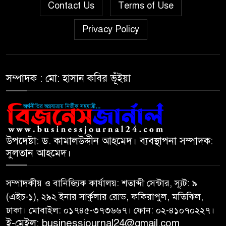
Contact Us
Terms of Use
৭
প্রমাণ পেয়েছে বিএসইসি
Privacy Policy
সূচকের পতনে ১২১০ কোটি টাকার
৮
লেনদেন
সম্পাদক : মো: হাসান কবির ভূঁইয়া
আগামী প্রজন্মের জন্য সুস্থ পরিবেশ
৯
চান প্রধানমন্ত্রী
বিএসইসির নতুন কমিশনার হোসেন
উপদেষ্টা: ড. কামালউদ্দীন আহমেদ। ব্যবস্থাপনা সম্পাদক:
১০
সাদাত
সুলতান আহমেদ।
সম্পাদকীয় ও বানিজ্যিক কার্যালয়: শতাব্দী সেন্টার, স্যূট: ৯
(এইচ-১), ২৯২ ইনার সার্কুলার রোড, ফকিরাপুল, মতিঝিল,
ঢাকা। মোবাইল: ০১৭৪৫-৩৭৩৬৬৭। ফোন: ০২-৪১০৭০২২৭।
ই-মেইল: businessjournal24@gmail.com