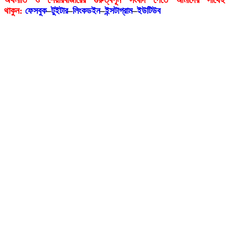
অর্থনীতি ও শেয়ারবাজারের গুরুত্বপূর্ন সংবাদ পেতে আমাদের সাথেই
থাকুন:
ফেসবুক
–
টুইটার
–
লিংকডইন
–
ইন্সটাগ্রাম
–
ইউটিউব