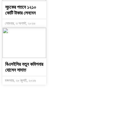
সূচকের পতনে ১২১০
কোটি টাকার লেনদেন
সোমবার, ৩ অগাস্ট, ২০২৬
বিএসইসির নতুন কমিশনার
হোসেন সাদাত
মঙ্গলবার, ২৮ জুলাই, ২০২৬