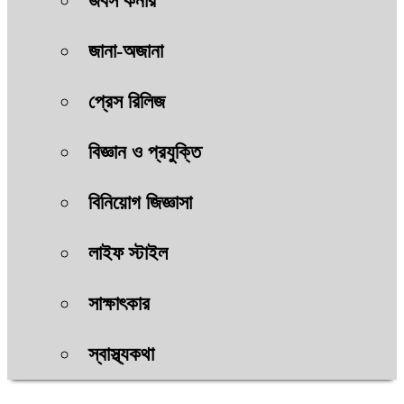
জবস কর্নার
জানা-অজানা
প্রেস রিলিজ
বিজ্ঞান ও প্রযুক্তি
বিনিয়োগ জিজ্ঞাসা
লাইফ স্টাইল
সাক্ষাৎকার
স্বাস্থ্যকথা