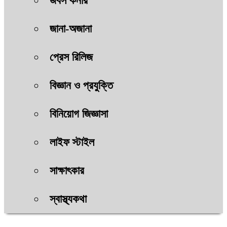
জবস কর্নার
জানা-অজানা
প্রেস রিলিজ
বিজ্ঞান ও প্রযুক্তি
বিনিয়োগ জিজ্ঞাসা
লাইফ স্টাইল
সাক্ষাৎকার
স্বাস্থ্যকথা