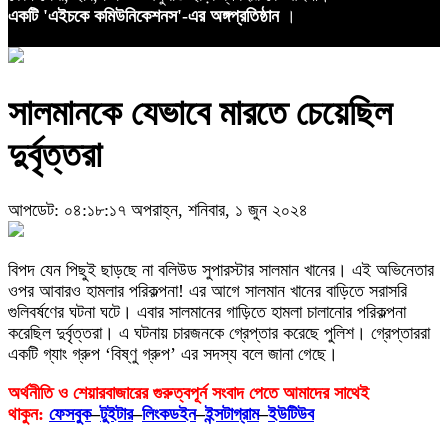
একটি 'এইচকে কমিউনিকেশনস'-এর অঙ্গপ্রতিষ্ঠান
।
সালমানকে যেভাবে মারতে চেয়েছিল
দুর্বৃত্তরা
আপডেট: ০৪:১৮:১৭ অপরাহ্ন, শনিবার, ১ জুন ২০২৪
বিপদ যেন পিছুই ছাড়ছে না বলিউড সুপারস্টার সালমান খানের। এই অভিনেতার
ওপর আবারও হামলার পরিকল্পনা! এর আগে সালমান খানের বাড়িতে সরাসরি
গুলিবর্ষণের ঘটনা ঘটে। এবার সালমানের গাড়িতে হামলা চালানোর পরিকল্পনা
করেছিল দুর্বৃত্তরা। এ ঘটনায় চারজনকে গ্রেপ্তার করেছে পুলিশ। গ্রেপ্তাররা
একটি গ্যাং গ্রুপ ‘বিষ্ণু গ্রুপ’ এর সদস্য বলে জানা গেছে।
অর্থনীতি ও শেয়ারবাজারের গুরুত্বপূর্ন সংবাদ পেতে আমাদের সাথেই
থাকুন:
ফেসবুক
–
টুইটার
–
লিংকডইন
–
ইন্সটাগ্রাম
–
ইউটিউব