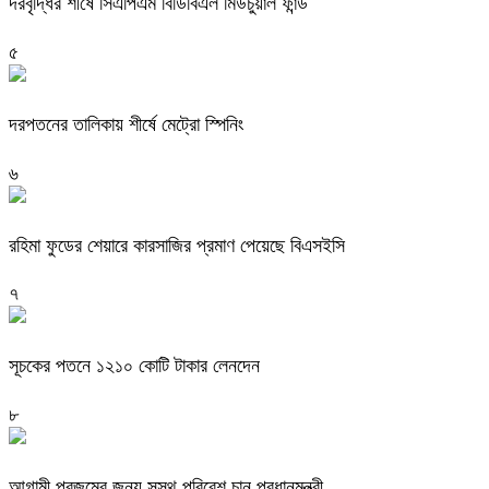
দরবৃদ্ধির শীর্ষে সিএপিএম বিডিবিএল মিউচুয়াল ফান্ড
৫
দরপতনের তালিকায় শীর্ষে মেট্রো স্পিনিং
৬
রহিমা ফুডের শেয়ারে কারসাজির প্রমাণ পেয়েছে বিএসইসি
৭
সূচকের পতনে ১২১০ কোটি টাকার লেনদেন
৮
আগামী প্রজন্মের জন্য সুস্থ পরিবেশ চান প্রধানমন্ত্রী