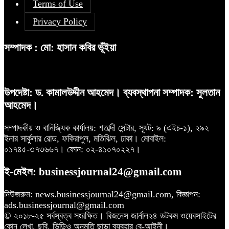
Terms of Use
Privacy Policy
সম্পাদক : মো: হাসান কবির ভূঁইয়া
উপদেষ্টা: ড. কামালউদ্দীন আহমেদ। ব্যবস্থাপনা সম্পাদক: সুলতান
আহমেদ।
সম্পাদকীয় ও বানিজ্যিক কার্যালয়: শতাব্দী সেন্টার, স্যূট: ৯ (এইচ-১), ২৯২
ইনার সার্কুলার রোড, ফকিরাপুল, মতিঝিল, ঢাকা। মোবাইল:
০১৭৪৫-৩৭৩৬৬৭। ফোন: ০২-৪১০৭০২২৭।
ই-মেইল: businessjournal24@gmail.com
নিউজরুম: news.businessjournal24@gmail.com, বিজ্ঞাপন:
ads.businessjournal@gmail.com
© ২০১৮-২৫ সর্বস্বত্ব সংরক্ষিত। বিজনেস জার্নাল২৪ ডটকম ওয়েবসাইটের
কোন লেখা, ছবি, ভিডিও অনুমতি ছাড়া ব্যবহার বে-আইনী।