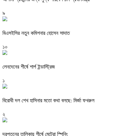
৯
বিএসইসির নতুন কমিশনার হোসেন সাদাত
১০
লেনদেনের শীর্ষে শার্প ইন্ডাস্ট্রিজ
১
বিরোধী দল শেখ হাসিনার মতো কথা বলছে: মির্জা ফখরুল
২
দরপতনের তালিকায় শীর্ষে মেট্রো স্পিনিং