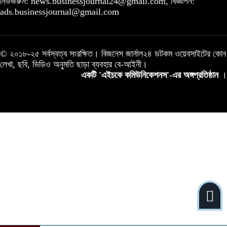
নিউজরুম: news.businessjournal24@gmail.com, বিজ্ঞাপন:
ads.businessjournal@gmail.com
© ২০১৮-২৫ সর্বস্বত্ব সংরক্ষিত। বিজনেস জার্নাল২৪ ডটকম ওয়েবসাইটের কোন
লেখা, ছবি, ভিডিও অনুমতি ছাড়া ব্যবহার বে-আইনী।
একটি 'এইচকে কমিউনিকেশনস'-এর অঙ্গপ্রতিষ্ঠান
।