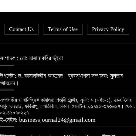
বিএসইসির নতুন কমিশনার হোসেন সাদাত
১০
সূচকের পতনে ১২১০ কোটি টাকার লেনদেন
৬
Contact Us
Terms of Use
Privacy Policy
রহিমা ফুডের শেয়ারে কারসাজির প্রমাণ পেয়েছে
বিএসইসি
৭
সম্পাদক : মো: হাসান কবির ভূঁইয়া
আগামী প্রজন্মের জন্য সুস্থ পরিবেশ চান
উপদেষ্টা: ড. কামালউদ্দীন আহমেদ। ব্যবস্থাপনা সম্পাদক: সুলতান
প্রধানমন্ত্রী
৮
আহমেদ।
সম্পাদকীয় ও বানিজ্যিক কার্যালয়: শতাব্দী সেন্টার, স্যূট: ৯ (এইচ-১), ২৯২ ইনার
Financial Statement (Q-2) of
সার্কুলার রোড, ফকিরাপুল, মতিঝিল, ঢাকা। মোবাইল: ০১৭৪৫-৩৭৩৬৬৭। ফোন:
Dutch-Bangla Bank PLC
৯
০২-৪১০৭০২২৭।
ই-মেইল: businessjournal24@gmail.com