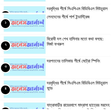
দরবৃদ্ধির শীর্ষে সিএপিএম বিডিবিএল মিউচুয়াল
ফান্ড
৫
লেনদেনের শীর্ষে শার্প ইন্ডাস্ট্রিজ
১
দরপতনের তালিকায় শীর্ষে মেট্রো স্পিনিং
৬
বিরোধী দল শেখ হাসিনার মতো কথা বলছে:
মির্জা ফখরুল
২
রহিমা ফুডের শেয়ারে কারসাজির প্রমাণ পেয়েছে
বিএসইসি
৭
দরপতনের তালিকায় শীর্ষে মেট্রো স্পিনিং
৩
সূচকের পতনে ১২১০ কোটি টাকার লেনদেন
৮
দরবৃদ্ধির শীর্ষে সিএপিএম বিডিবিএল মিউচুয়াল
ফান্ড
৪
আগামী প্রজন্মের জন্য সুস্থ পরিবেশ চান
প্রধানমন্ত্রী
৯
যাত্রাবাড়ীর রায়েরবাগে মাদ্রাসা ছাত্রের মরদেহ
উদ্ধার: জিজ্ঞাসাবাদের জন্য দুই শিক্ষক আটক
৫