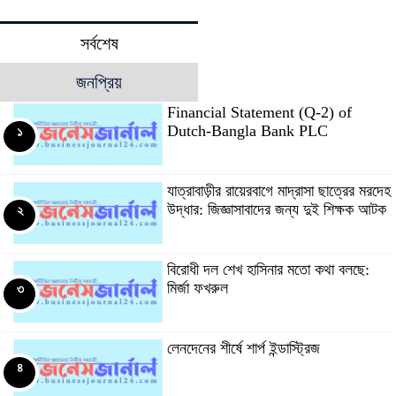
সর্বশেষ
জনপ্রিয়
Financial Statement (Q-2) of
Dutch-Bangla Bank PLC
১
যাত্রাবাড়ীর রায়েরবাগে মাদ্রাসা ছাত্রের মরদেহ
উদ্ধার: জিজ্ঞাসাবাদের জন্য দুই শিক্ষক আটক
২
বিরোধী দল শেখ হাসিনার মতো কথা বলছে:
মির্জা ফখরুল
৩
লেনদেনের শীর্ষে শার্প ইন্ডাস্ট্রিজ
৪