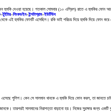
 হুমকি দেওয়া হয়েছে। গতকাল সোমবার (১০ এপ্রিল) রাতে এ হুমকির ফোন আসে ম
ক
–
টুইটার
–
লিংকডইন
–
ইন্সটাগ্রাম
–
ইউটিউব
ুর থেকে এই হুমকির ফোনটি এসেছিল। রকি ভাই পরিচয় দিয়ে হুমকি দিয়ে ফোন ক
য়ে এসেছে পুলিশ। কেন সে সালমান খানকে এ হুমকি দিয়ে ফোন করল, তা জানতে চা
ানকে। তারপরই সালমানের নিরাপত্তা বাড়ানো হয়। নিজের সুরক্ষার জন্য একটি বু