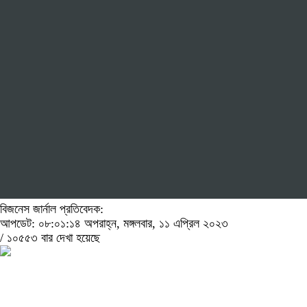
বিজনেস জার্নাল প্রতিবেদক:
আপডেট: ০৮:০১:১৪ অপরাহ্ন, মঙ্গলবার, ১১ এপ্রিল ২০২৩
/
১০৫৫৩ বার দেখা হয়েছে