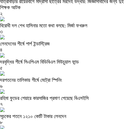
যাত্রাবাড়ীর রায়েরবাগে মাদ্রাসা ছাত্রের মরদেহ উদ্ধার: জিজ্ঞাসাবাদের জন্য দুই
শিক্ষক আটক
২
বিরোধী দল শেখ হাসিনার মতো কথা বলছে: মির্জা ফখরুল
৩
লেনদেনের শীর্ষে শার্প ইন্ডাস্ট্রিজ
৪
দরবৃদ্ধির শীর্ষে সিএপিএম বিডিবিএল মিউচুয়াল ফান্ড
৫
দরপতনের তালিকায় শীর্ষে মেট্রো স্পিনিং
৬
রহিমা ফুডের শেয়ারে কারসাজির প্রমাণ পেয়েছে বিএসইসি
৭
সূচকের পতনে ১২১০ কোটি টাকার লেনদেন
৮