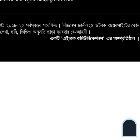
© ২০১৮-২৫ সর্বস্বত্ব সংরক্ষিত। বিজনেস জার্নাল২৪ ডটকম ওয়েবসাইটের কোন
লেখা, ছবি, ভিডিও অনুমতি ছাড়া ব্যবহার বে-আইনী।
একটি 'এইচকে কমিউনিকেশনস'-এর অঙ্গপ্রতিষ্ঠান
।