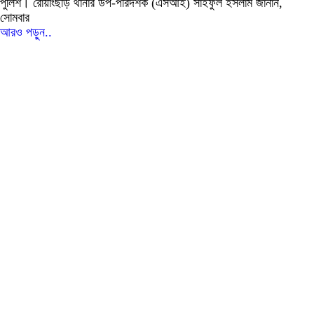
পুলিশ। রোয়াংছড়ি থানার উপ-পরিদর্শক (এসআই) সাইফুল ইসলাম জানান,
সোমবার
আরও পড়ুন..