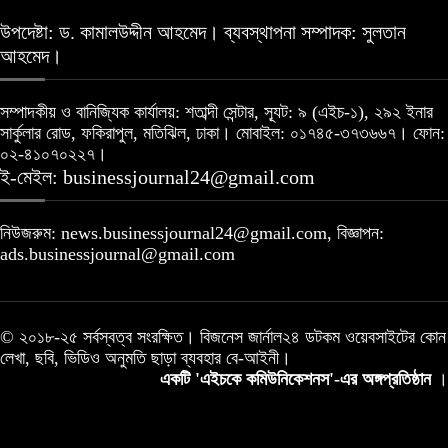
উপদেষ্টা: ড. কামালউদ্দীন আহমেদ। ব্যবস্থাপনা সম্পাদক: সুলতান
আহমেদ।
সম্পাদকীয় ও বানিজ্যিক কার্যালয়: শতাব্দী সেন্টার, স্যূট: ৯ (এইচ-১), ২৯২ ইনার
সার্কুলার রোড, ফকিরাপুল, মতিঝিল, ঢাকা। মোবাইল: ০১৭৪৫-৩৭৩৬৬৭। ফোন:
০২-৪১০৭০২২৭।
ই-মেইল: businessjournal24@gmail.com
নিউজরুম: news.businessjournal24@gmail.com, বিজ্ঞাপন:
ads.businessjournal@gmail.com
© ২০১৮-২৫ সর্বস্বত্ব সংরক্ষিত। বিজনেস জার্নাল২৪ ডটকম ওয়েবসাইটের কোন
লেখা, ছবি, ভিডিও অনুমতি ছাড়া ব্যবহার বে-আইনী।
একটি 'এইচকে কমিউনিকেশনস'-এর অঙ্গপ্রতিষ্ঠান
।