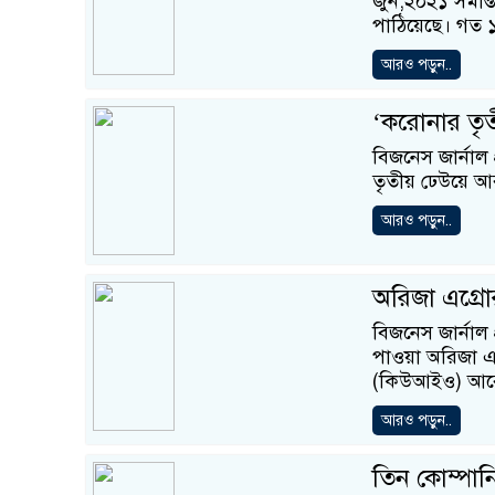
জুন,২০২১ সমাপ্
পাঠিয়েছে। গত 
আরও পড়ুন..
‘করোনার তৃতী
বিজনেস জার্নাল
তৃতীয় ঢেউয়ে আর
আরও পড়ুন..
অরিজা এগ্রো
বিজনেস জার্নাল
পাওয়া অরিজা এগ
(কিউআইও) আবেদ
আরও পড়ুন..
তিন কোম্পানি