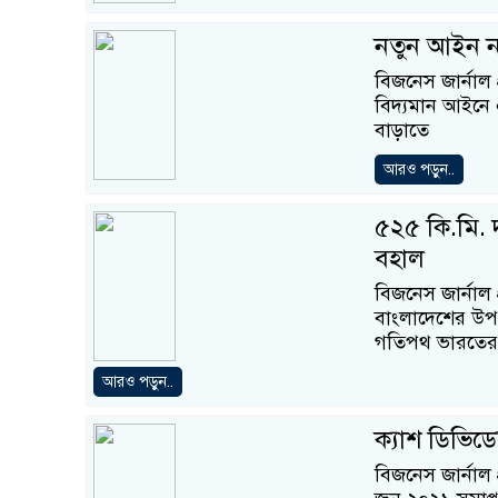
নতুন আইন নয়
বিজনেস জার্নাল
বিদ্যমান আইনে এট
বাড়াতে
আরও পড়ুন..
৫২৫ কি.মি. দূ
বহাল
বিজনেস জার্নাল প
বাংলাদেশের উপক
গতিপথ ভারতের 
আরও পড়ুন..
ক্যাশ ডিভিডে
বিজনেস জার্নাল 