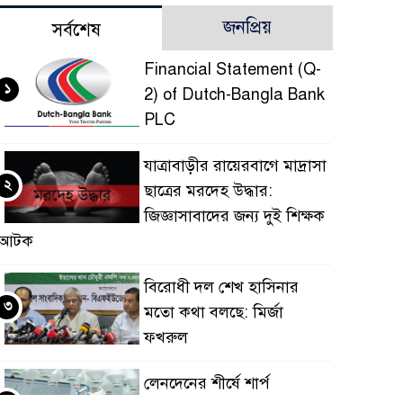
জনপ্রিয়
সর্বশেষ
Financial Statement (Q-
১
2) of Dutch-Bangla Bank
PLC
যাত্রাবাড়ীর রায়েরবাগে মাদ্রাসা
২
ছাত্রের মরদেহ উদ্ধার:
জিজ্ঞাসাবাদের জন্য দুই শিক্ষক
আটক
বিরোধী দল শেখ হাসিনার
৩
মতো কথা বলছে: মির্জা
ফখরুল
লেনদেনের শীর্ষে শার্প
৪