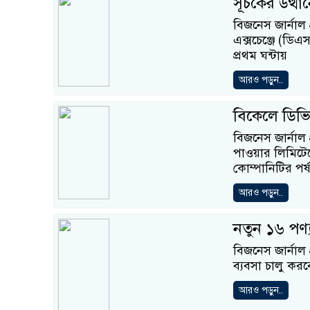
সূচকের উত্থ
বিজনেস জার্নাল 
এক্সচেঞ্জে (ডি
প্রথম ঘন্টায়
আরও পড়ুন..
বিকেলে ডিভি
বিজনেস জার্নাল 
পাওয়ার লিমিটে
কোম্পানিটির পর
আরও পড়ুন..
নতুন ১৬ পণ্
বিজনেস জার্নাল
ব্যবসা চালু করব
আরও পড়ুন..