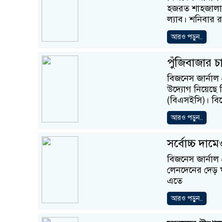
হজরত শাহজালাল
ল্যাব। শনিবার 
আরও পড়ুন..
পুঁজিবাজার 
বিজনেস জার্নাল
উদ্যোগ নিয়েছে ন
(বিএসইসি)। বি
আরও পড়ুন..
সর্বোচ্চ দাম
বিজনেস জার্নাল 
লেনদেনের দেড় ঘ
এতে
আরও পড়ুন..