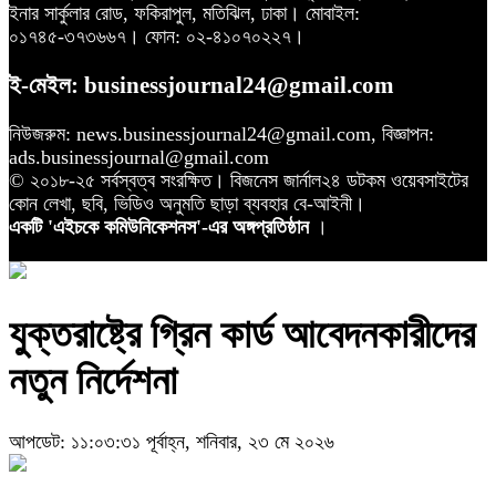
ইনার সার্কুলার রোড, ফকিরাপুল, মতিঝিল, ঢাকা। মোবাইল:
০১৭৪৫-৩৭৩৬৬৭। ফোন: ০২-৪১০৭০২২৭।
ই-মেইল: businessjournal24@gmail.com
নিউজরুম: news.businessjournal24@gmail.com, বিজ্ঞাপন:
ads.businessjournal@gmail.com
© ২০১৮-২৫ সর্বস্বত্ব সংরক্ষিত। বিজনেস জার্নাল২৪ ডটকম ওয়েবসাইটের
কোন লেখা, ছবি, ভিডিও অনুমতি ছাড়া ব্যবহার বে-আইনী।
একটি 'এইচকে কমিউনিকেশনস'-এর অঙ্গপ্রতিষ্ঠান
।
যুক্তরাষ্ট্রে গ্রিন কার্ড আবেদনকারীদের
নতুন নির্দেশনা
আপডেট: ১১:০৩:৩১ পূর্বাহ্ন, শনিবার, ২৩ মে ২০২৬