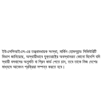
ইউএসসিআইএস-এর তত্ত্বাবধায়ক সংস্থা, মার্কিন হোমল্যান্ড সিকিউরিটি
বিভাগ জানিয়েছে, অস্থায়ীভাবে যুক্তরাষ্ট্রে অবস্থানরত কোনো বিদেশি যদি
স্থায়ী বসবাসের অনুমতি বা গ্রিন কার্ড পেতে চান, তবে তাকে নিজ দেশের
মাধ্যমে আবেদন প্রক্রিয়া সম্পন্ন করতে হবে।