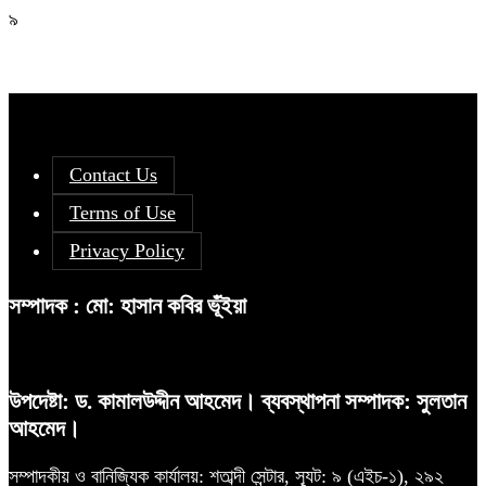
৯
Contact Us
Terms of Use
Privacy Policy
সম্পাদক : মো: হাসান কবির ভূঁইয়া
উপদেষ্টা: ড. কামালউদ্দীন আহমেদ। ব্যবস্থাপনা সম্পাদক: সুলতান
আহমেদ।
সম্পাদকীয় ও বানিজ্যিক কার্যালয়: শতাব্দী সেন্টার, স্যূট: ৯ (এইচ-১), ২৯২