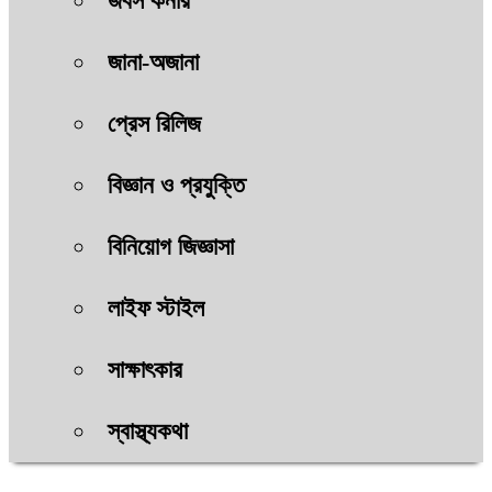
জবস কর্নার
জানা-অজানা
প্রেস রিলিজ
বিজ্ঞান ও প্রযুক্তি
বিনিয়োগ জিজ্ঞাসা
লাইফ স্টাইল
সাক্ষাৎকার
স্বাস্থ্যকথা