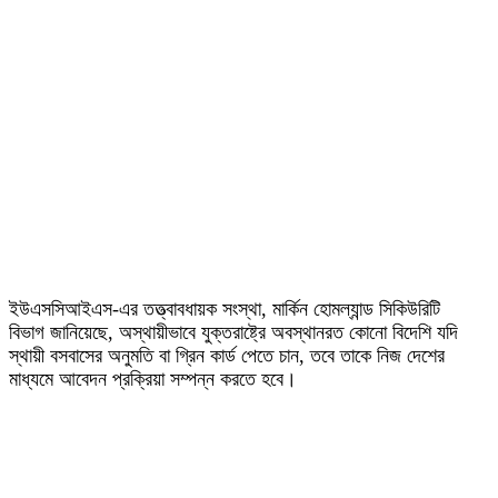
ইউএসসিআইএস-এর তত্ত্বাবধায়ক সংস্থা, মার্কিন হোমল্যান্ড সিকিউরিটি
বিভাগ জানিয়েছে, অস্থায়ীভাবে যুক্তরাষ্ট্রে অবস্থানরত কোনো বিদেশি যদি
স্থায়ী বসবাসের অনুমতি বা গ্রিন কার্ড পেতে চান, তবে তাকে নিজ দেশের
মাধ্যমে আবেদন প্রক্রিয়া সম্পন্ন করতে হবে।