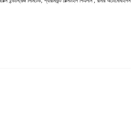
ক্স ইন্ডাস্ট্রিজ লিমিটেড, প্যারামাউন্ট টেক্সটাইল পিএলসি , রানার অটোমোবাইলস