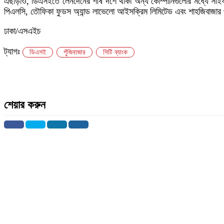
এছাড়াও, ডিএসইতে লেনদেনের শীর্ষ দশে থাকা অন্য কোম্পানিগুলোর মধ্যে সাইফ পাও
পিএলসি, তৌফিকা ফুডস অ্যান্ড লাভেলো আইসক্রিম লিমিটেড এবং শাহজিবাজার প
ঢাকা/এসএইচ
ট্যাগঃ
ডিএসই
পুঁজিবাজার
সিটি ব্যাংক
শেয়ার করুন