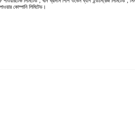
য়ারটেক লিমিটেড , খান ব্রাদার্স পিপি ওভেন ব্যাগ ইন্ডাস্ট্রিজ লিমিটেড , সিমটে
াওয়ার কোম্পানি লিমিটেড।