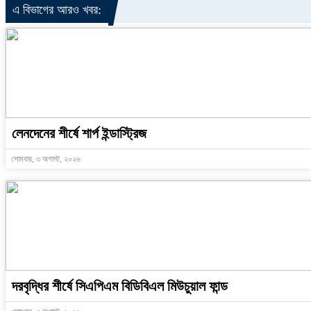
এ বিভাগের আরও খবর:
লেনদেনের শীর্ষে শার্প ইন্ডাস্ট্রিজ
সোমবার, ৩ অগাস্ট, ২০২৬
দরবৃদ্ধির শীর্ষে সিএপিএম বিডিবিএল মিউচুয়াল ফান্ড