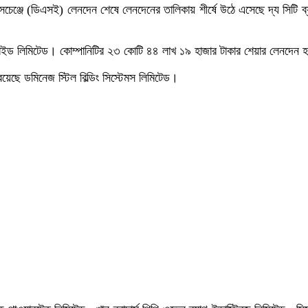
টক এক্সচেঞ্জে (ডিএসই) লেনদেন শেষে লেনদেনের তালিকায় শীর্ষে উঠে এসেছে দ্য সি
িসাইড লিমিটেড। কোম্পানিটির ২৩ কোটি ৪৪ লাখ ১৯ হাজার টাকার শেয়ার লেনদেন
েছে ডমিনেজ স্টিল বিল্ডিং সিস্টেমস লিমিটেড।