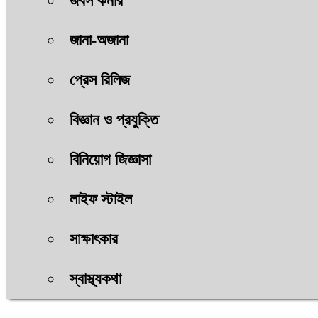
জবস কর্নার
জানা-অজানা
প্রেস রিলিজ
বিজ্ঞান ও প্রযুক্তি
বিনিয়োগ জিজ্ঞাসা
লাইফ স্টাইল
সাক্ষাৎকার
স্বাস্থ্যকথা