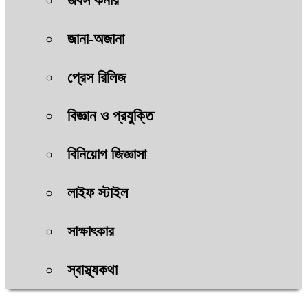
জবস কর্নার
জানা-অজানা
প্রেস রিলিজ
বিজ্ঞান ও প্রযুক্তি
বিনিয়োগ জিজ্ঞাসা
লাইফ স্টাইল
সাক্ষাৎকার
স্বাস্থ্যকথা