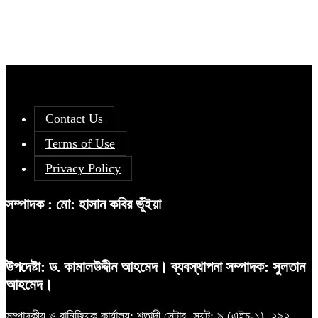
Contact Us
Terms of Use
Privacy Policy
সম্পাদক : মো: হাসান কবির ভূঁইয়া
উপদেষ্টা: ড. কামালউদ্দীন আহমেদ। ব্যবস্থাপনা সম্পাদক: সুলতান
আহমেদ।
সম্পাদকীয় ও বানিজ্যিক কার্যালয়: শতাব্দী সেন্টার, স্যূট: ৯ (এইচ-১), ২৯২