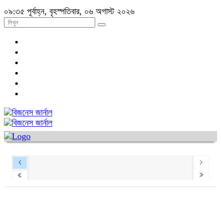
০৯:৩৫ পূর্বাহ্ন, বৃহস্পতিবার, ০৬ অগাস্ট ২০২৬