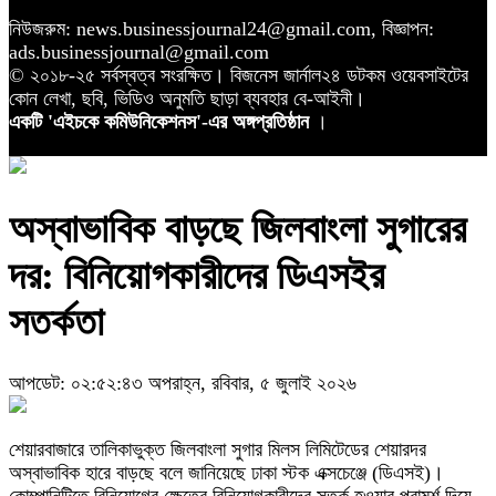
নিউজরুম: news.businessjournal24@gmail.com, বিজ্ঞাপন:
ads.businessjournal@gmail.com
© ২০১৮-২৫ সর্বস্বত্ব সংরক্ষিত। বিজনেস জার্নাল২৪ ডটকম ওয়েবসাইটের
কোন লেখা, ছবি, ভিডিও অনুমতি ছাড়া ব্যবহার বে-আইনী।
একটি 'এইচকে কমিউনিকেশনস'-এর অঙ্গপ্রতিষ্ঠান
।
অস্বাভাবিক বাড়ছে জিলবাংলা সুগারের
দর: বিনিয়োগকারীদের ডিএসইর
সতর্কতা
আপডেট: ০২:৫২:৪৩ অপরাহ্ন, রবিবার, ৫ জুলাই ২০২৬
শেয়ারবাজারে তালিকাভুক্ত জিলবাংলা সুগার মিলস লিমিটেডের শেয়ারদর
অস্বাভাবিক হারে বাড়ছে বলে জানিয়েছে ঢাকা স্টক এক্সচেঞ্জে (ডিএসই)।
কোম্পানিটিতে বিনিয়োগের ক্ষেত্রে বিনিয়োগকারীদের সতর্ক হওয়ার পরামর্শ দিয়ে