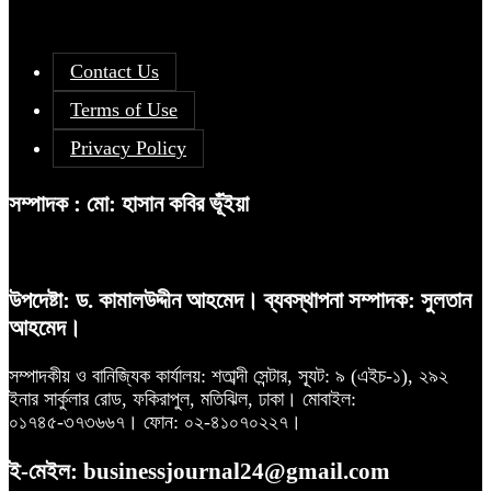
Contact Us
Terms of Use
Privacy Policy
সম্পাদক : মো: হাসান কবির ভূঁইয়া
উপদেষ্টা: ড. কামালউদ্দীন আহমেদ। ব্যবস্থাপনা সম্পাদক: সুলতান
আহমেদ।
সম্পাদকীয় ও বানিজ্যিক কার্যালয়: শতাব্দী সেন্টার, স্যূট: ৯ (এইচ-১), ২৯২
ইনার সার্কুলার রোড, ফকিরাপুল, মতিঝিল, ঢাকা। মোবাইল:
০১৭৪৫-৩৭৩৬৬৭। ফোন: ০২-৪১০৭০২২৭।
ই-মেইল: businessjournal24@gmail.com