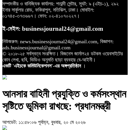
সম্পাদকীয় ও বানিজ্যিক কার্যালয়: শতাব্দী সেন্টার, স্যূট: ৯ (এইচ-১), ২৯২
ইনার সার্কুলার রোড, ফকিরাপুল, মতিঝিল, ঢাকা। মোবাইল:
০১৭৪৫-৩৭৩৬৬৭। ফোন: ০২-৪১০৭০২২৭।
ই-মেইল: businessjournal24@gmail.com
নিউজরুম: news.businessjournal24@gmail.com, বিজ্ঞাপন:
ads.businessjournal@gmail.com
© ২০১৮-২৫ সর্বস্বত্ব সংরক্ষিত। বিজনেস জার্নাল২৪ ডটকম ওয়েবসাইটের
কোন লেখা, ছবি, ভিডিও অনুমতি ছাড়া ব্যবহার বে-আইনী।
একটি 'এইচকে কমিউনিকেশনস'-এর অঙ্গপ্রতিষ্ঠান
।
আনসার বাহিনী প্রযুক্তি ও কর্মসংস্থান
সৃষ্টিতে ভূমিকা রাখছে: প্রধানমন্ত্রী
আপডেট: ১১:৫৮:০৬ পূর্বাহ্ন, বুধবার, ২০ মে ২০২৬