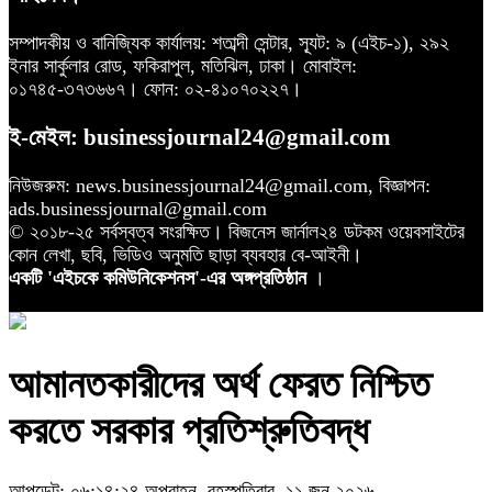
সম্পাদকীয় ও বানিজ্যিক কার্যালয়: শতাব্দী সেন্টার, স্যূট: ৯ (এইচ-১), ২৯২
ইনার সার্কুলার রোড, ফকিরাপুল, মতিঝিল, ঢাকা। মোবাইল:
০১৭৪৫-৩৭৩৬৬৭। ফোন: ০২-৪১০৭০২২৭।
ই-মেইল: businessjournal24@gmail.com
নিউজরুম: news.businessjournal24@gmail.com, বিজ্ঞাপন:
ads.businessjournal@gmail.com
© ২০১৮-২৫ সর্বস্বত্ব সংরক্ষিত। বিজনেস জার্নাল২৪ ডটকম ওয়েবসাইটের
কোন লেখা, ছবি, ভিডিও অনুমতি ছাড়া ব্যবহার বে-আইনী।
একটি 'এইচকে কমিউনিকেশনস'-এর অঙ্গপ্রতিষ্ঠান
।
আমানতকারীদের অর্থ ফেরত নিশ্চিত
করতে সরকার প্রতিশ্রুতিবদ্ধ
আপডেট: ০৬:১৪:২৪ অপরাহ্ন, বৃহস্পতিবার, ১১ জুন ২০২৬