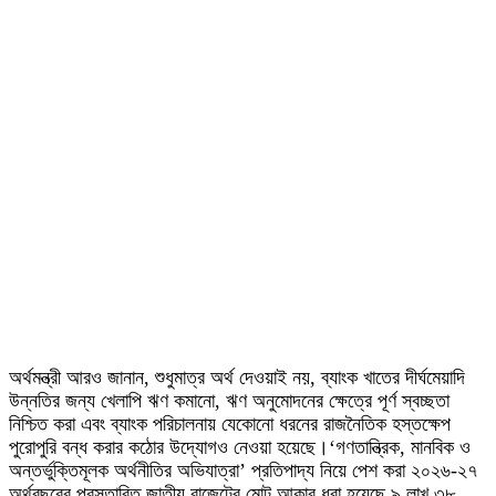
অর্থমন্ত্রী আরও জানান, শুধুমাত্র অর্থ দেওয়াই নয়, ব্যাংক খাতের দীর্ঘমেয়াদি
উন্নতির জন্য খেলাপি ঋণ কমানো, ঋণ অনুমোদনের ক্ষেত্রে পূর্ণ স্বচ্ছতা
নিশ্চিত করা এবং ব্যাংক পরিচালনায় যেকোনো ধরনের রাজনৈতিক হস্তক্ষেপ
পুরোপুরি বন্ধ করার কঠোর উদ্যোগও নেওয়া হয়েছে।‘গণতান্ত্রিক, মানবিক ও
অন্তর্ভুক্তিমূলক অর্থনীতির অভিযাত্রা’ প্রতিপাদ্য নিয়ে পেশ করা ২০২৬-২৭
অর্থবছরের প্রস্তাবিত জাতীয় বাজেটের মোট আকার ধরা হয়েছে ৯ লাখ ৩৮