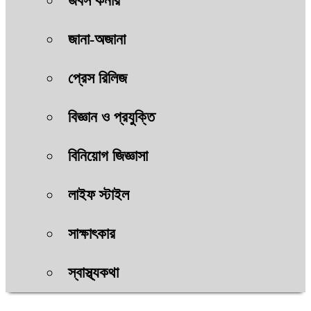
জবস কর্নার
জানা-অজানা
প্রেস রিলিজ
বিজ্ঞান ও প্রযুক্তি
বিনিয়োগ জিজ্ঞাসা
লাইফ স্টাইল
সাক্ষাৎকার
স্বাস্থ্যকথা