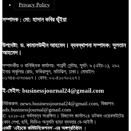
Privacy Policy
সম্পাদক : মো: হাসান কবির ভূঁইয়া
উপদেষ্টা: ড. কামালউদ্দীন আহমেদ। ব্যবস্থাপনা সম্পাদক: সুলতান
আহমেদ।
সম্পাদকীয় ও বানিজ্যিক কার্যালয়: শতাব্দী সেন্টার, স্যূট: ৯ (এইচ-১), ২৯২
ইনার সার্কুলার রোড, ফকিরাপুল, মতিঝিল, ঢাকা। মোবাইল:
০১৭৪৫-৩৭৩৬৬৭। ফোন: ০২-৪১০৭০২২৭।
ই-মেইল: businessjournal24@gmail.com
নিউজরুম: news.businessjournal24@gmail.com, বিজ্ঞাপন:
ads.businessjournal@gmail.com
© ২০১৮-২৫ সর্বস্বত্ব সংরক্ষিত। বিজনেস জার্নাল২৪ ডটকম ওয়েবসাইটের
কোন লেখা, ছবি, ভিডিও অনুমতি ছাড়া ব্যবহার বে-আইনী।
একটি 'এইচকে কমিউনিকেশনস'-এর অঙ্গপ্রতিষ্ঠান
।