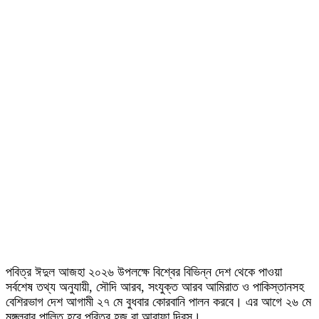
পবিত্র ঈদুল আজহা ২০২৬ উপলক্ষে বিশ্বের বিভিন্ন দেশ থেকে পাওয়া
সর্বশেষ তথ্য অনুযায়ী, সৌদি আরব, সংযুক্ত আরব আমিরাত ও পাকিস্তানসহ
বেশিরভাগ দেশ আগামী ২৭ মে বুধবার কোরবানি পালন করবে। এর আগে ২৬ মে
মঙ্গলবার পালিত হবে পবিত্র হজ বা আরাফা দিবস।