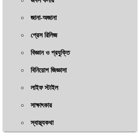
জবস কর্নার
জানা-অজানা
প্রেস রিলিজ
বিজ্ঞান ও প্রযুক্তি
বিনিয়োগ জিজ্ঞাসা
লাইফ স্টাইল
সাক্ষাৎকার
স্বাস্থ্যকথা