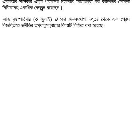
এনবিআর সংস্কার ঐক্য পরিষদের মহাসচিব অতিরিক্ত কর কমিশনার সেহেলা
সিদ্দিকাসহ একাধিক নেতৃবৃন্দ রয়েছেন।
আজ বৃহস্পতিবার (৩ জুলাই) দুদকের জনসংযোগ দপ্তর থেকে এক প্রেস
বিজ্ঞপ্তিতে দুর্নীতির তথ্যানুসন্ধানের বিষয়টি নিশ্চিত করা হয়েছে।