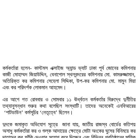
কর্মকর্তারা হলেন- কাস্টমস এক্সাইজ অ্যান্ড ভ্যাট ঢাকা পূর্ব জোনের কমিশনার
কাজী মোহাম্মদ জিয়াউদ্দিন, বেনাপোল স্থলবন্দরের কমিশনার মো. কামরুজ্জামান,
অতিরিক্ত কর কমিশনার সেহেলা সিদ্দিকা, উপ-কর কমিশনার মো. মামুন মিয়া
এবং কর পরিদর্শক লোকমান আহমেদ।
এর আগে গত রোববার ও সোমবার ১১ ঊর্ধ্বতন কর্মকর্তার বিরুদ্ধে দুর্নীতির
তথ্যানুসন্ধান শুরুর কথা বলেছিল সংস্থাটি। তাদের অনেকেই এনবিআরের
‘শাটডাউন’ কর্মসূচির ‘নেতৃত্বে’ ছিলেন।
দুদকে জমাকৃত অভিযোগ সূত্রে জানা যায়, জাতীয় রাজস্ব বোর্ডের কতিপয়
অসাধু কর্মকর্তারা কর ও শুল্ক আদায়ের ক্ষেত্রে মোটা অংকের ঘুসের বিনিময়ে কর
দাতাদের কর ফাঁকি দেওয়ার সুযোগ করে দিচ্ছেন এবং বিভিন্ন প্রতিষ্ঠানের মালিক