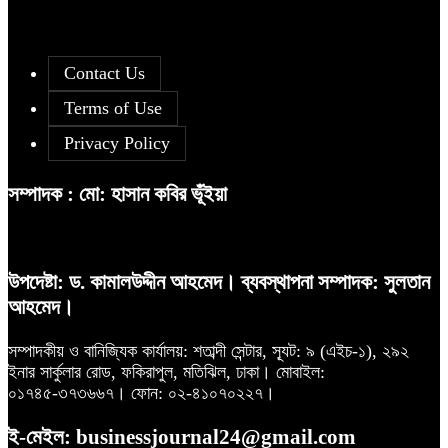
দরবৃদ্ধির শীর্ষে সিএপিএম বিডিবিএল মিউচুয়াল
৫
ফান্ড
আগামী প্রজন্মের জন্য সুস্থ পরিবেশ চান
৯
প্রধানমন্ত্রী
Contact Us
Terms of Use
সূচকের পতনে ১২১০ কোটি টাকার লেনদেন
৬
Privacy Policy
বিএসইসির নতুন কমিশনার হোসেন সাদাত
১০
সম্পাদক : মো: হাসান কবির ভূঁইয়া
রহিমা ফুডের শেয়ারে কারসাজির প্রমাণ
৭
পেয়েছে বিএসইসি
উপদেষ্টা: ড. কামালউদ্দীন আহমেদ। ব্যবস্থাপনা সম্পাদক: সুলতান
আহমেদ।
আগামী প্রজন্মের জন্য সুস্থ পরিবেশ চান
৮
প্রধানমন্ত্রী
সম্পাদকীয় ও বানিজ্যিক কার্যালয়: শতাব্দী সেন্টার, স্যূট: ৯ (এইচ-১), ২৯২
ইনার সার্কুলার রোড, ফকিরাপুল, মতিঝিল, ঢাকা। মোবাইল:
০১৭৪৫-৩৭৩৬৬৭। ফোন: ০২-৪১০৭০২২৭।
ই-মেইল: businessjournal24@gmail.com
Financial Statement (Q-2) of
৯