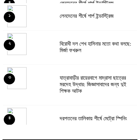
লেনদেনের শীর্ষে শার্প ইন্ডাস্ট্রিজ
৪
লেনদেনের শীর্ষে শার্প ইন্ডাস্ট্রিজ
১
দরবৃদ্ধির শীর্ষে সিএপিএম বিডিবিএল মিউচুয়াল
৫
ফান্ড
বিরোধী দল শেখ হাসিনার মতো কথা বলছে:
২
মির্জা ফখরুল
দরপতনের তালিকায় শীর্ষে মেট্রো স্পিনিং
৬
যাত্রাবাড়ীর রায়েরবাগে মাদ্রাসা ছাত্রের
৩
মরদেহ উদ্ধার: জিজ্ঞাসাবাদের জন্য দুই
শিক্ষক আটক
রহিমা ফুডের শেয়ারে কারসাজির প্রমাণ
৭
পেয়েছে বিএসইসি
দরপতনের তালিকায় শীর্ষে মেট্রো স্পিনিং
৪
সূচকের পতনে ১২১০ কোটি টাকার লেনদেন
৮