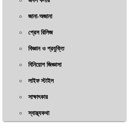
জবস কর্নার
জানা-অজানা
প্রেস রিলিজ
বিজ্ঞান ও প্রযুক্তি
বিনিয়োগ জিজ্ঞাসা
লাইফ স্টাইল
সাক্ষাৎকার
স্বাস্থ্যকথা