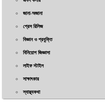
জবস কর্নার
জানা-অজানা
প্রেস রিলিজ
বিজ্ঞান ও প্রযুক্তি
বিনিয়োগ জিজ্ঞাসা
লাইফ স্টাইল
সাক্ষাৎকার
স্বাস্থ্যকথা