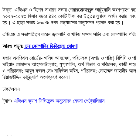
উক্ত এজিএম ও বিশেষ সাধারণ সভায় শেয়ারহোল্ডারবৃন্দ ভার্চুয়্যালি অংশগ্রহণ ক
২০২২-২০২৩ হিসাব বছরে ৪৪২ কোটি টাকা কর উত্তর মুনাফা অর্জন করায় এবং শেয়ার
হয়। এ ছাড়া সভায় ১৬০% নগদ লভ্যাংশের অনুমোদন প্রদান করা হয়।
এজিএম এ সভাপতিত্ব করেন জ্বালানি ও খনিজ সম্পদ সচিব এবং কোম্পানির পরিচ
আরও পড়ুন:
চার কোম্পানির ডিভিডেন্ড ঘোষণা
সভায় এমপিএল বোর্ডের- খালিদ আহম্মেদ, পরিচালক (অপাঃ ও পরিঃ) বিপিসি ও প
দাইয়ান মোহাম্মদ আহসানউল্লাহ, যুগ্নসচিব, অর্থ বিভাগ ও পরিচালক; কাজী শাহজ
ও পরিচালক; আবুল ফজল মোঃ নাফিউল করিম, পরিচালক; মোহাম্মদ জাহাঙ্গীর আলম, 
রিয়াজউদ্দিন ভার্চুয়্যালি অংশগ্রহণ করেন।
ঢাকা/এসএ
ট্যাগঃ
এজিএম
ক্যাশ
ডিভিডেন্ড অনুমোদন
মেঘনা পেট্রোলিয়াম