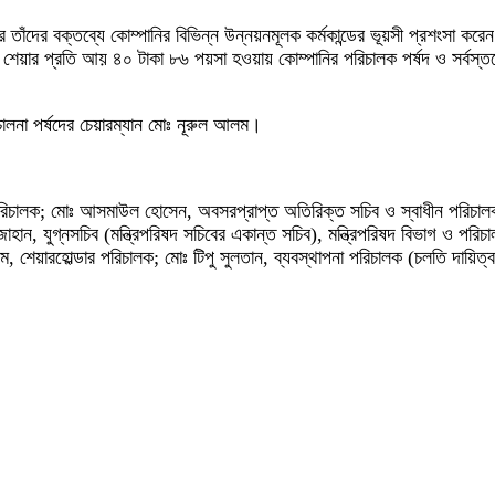
রে তাঁদের বক্তব্যে কোম্পানির বিভিন্ন উন্নয়নমূলক কর্মকান্ডের ভূয়সী প্রশংসা 
 প্রতি আয় ৪০ টাকা ৮৬ পয়সা হওয়ায় কোম্পানির পরিচালক পর্ষদ ও সর্বস্তরের কর্
ালনা পর্ষদের চেয়ারম্যান মোঃ নূরুল আলম।
রিচালক; মোঃ আসমাউল হোসেন, অবসরপ্রাপ্ত অতিরিক্ত সচিব ও স্বাধীন পরিচালক
াহান, যুগ্নসচিব (মন্ত্রিপরিষদ সচিবের একান্ত সচিব), মন্ত্রিপরিষদ বিভাগ ও পর
শেয়ারহোল্ডার পরিচালক; মোঃ টিপু সুলতান, ব্যবস্থাপনা পরিচালক (চলতি দায়িত্ব)