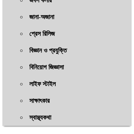
জবস কর্নার
জানা-অজানা
প্রেস রিলিজ
বিজ্ঞান ও প্রযুক্তি
বিনিয়োগ জিজ্ঞাসা
লাইফ স্টাইল
সাক্ষাৎকার
স্বাস্থ্যকথা