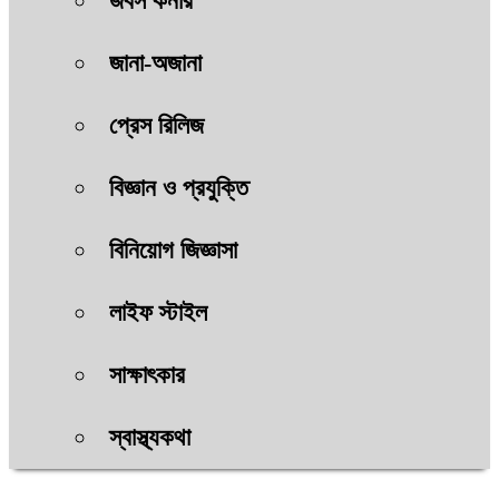
জবস কর্নার
জানা-অজানা
প্রেস রিলিজ
বিজ্ঞান ও প্রযুক্তি
বিনিয়োগ জিজ্ঞাসা
লাইফ স্টাইল
সাক্ষাৎকার
স্বাস্থ্যকথা