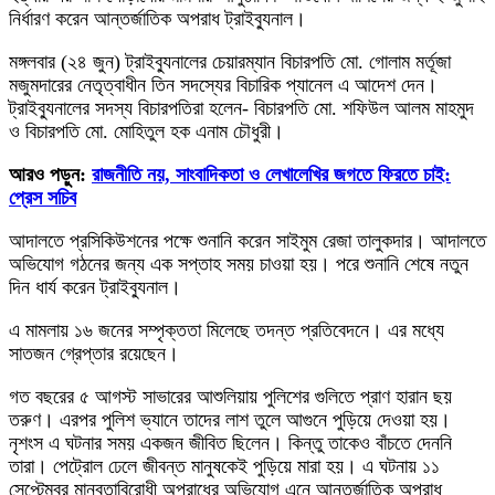
নির্ধারণ করেন আন্তর্জাতিক অপরাধ ট্রাইব্যুনাল।
মঙ্গলবার (২৪ জুন) ট্রাইব্যুনালের চেয়ারম্যান বিচারপতি মো. গোলাম মর্তূজা
মজুমদারের নেতৃত্বাধীন তিন সদস্যের বিচারিক প্যানেল এ আদেশ দেন।
ট্রাইব্যুনালের সদস্য বিচারপতিরা হলেন- বিচারপতি মো. শফিউল আলম মাহমুদ
ও বিচারপতি মো. মোহিতুল হক এনাম চৌধুরী।
আরও পড়ুন:
রাজনীতি নয়, সাংবাদিকতা ও লেখালেখির জগতে ফিরতে চাই:
প্রেস সচিব
আদালতে প্রসিকিউশনের পক্ষে শুনানি করেন সাইমুম রেজা তালুকদার। আদালতে
অভিযোগ গঠনের জন্য এক সপ্তাহ সময় চাওয়া হয়। পরে শুনানি শেষে নতুন
দিন ধার্য করেন ট্রাইব্যুনাল।
এ মামলায় ১৬ জনের সম্পৃক্ততা মিলেছে তদন্ত প্রতিবেদনে। এর মধ্যে
সাতজন গ্রেপ্তার রয়েছেন।
গত বছরের ৫ আগস্ট সাভারের আশুলিয়ায় পুলিশের গুলিতে প্রাণ হারান ছয়
তরুণ। এরপর পুলিশ ভ্যানে তাদের লাশ তুলে আগুনে পুড়িয়ে দেওয়া হয়।
নৃশংস এ ঘটনার সময় একজন জীবিত ছিলেন। কিন্তু তাকেও বাঁচতে দেননি
তারা। পেট্রোল ঢেলে জীবন্ত মানুষকেই পুড়িয়ে মারা হয়। এ ঘটনায় ১১
সেপ্টেম্বর মানবতাবিরোধী অপরাধের অভিযোগ এনে আন্তর্জাতিক অপরাধ