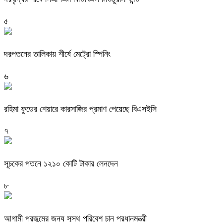
৫
দরপতনের তালিকায় শীর্ষে মেট্রো স্পিনিং
৬
রহিমা ফুডের শেয়ারে কারসাজির প্রমাণ পেয়েছে বিএসইসি
৭
সূচকের পতনে ১২১০ কোটি টাকার লেনদেন
৮
আগামী প্রজন্মের জন্য সুস্থ পরিবেশ চান প্রধানমন্ত্রী