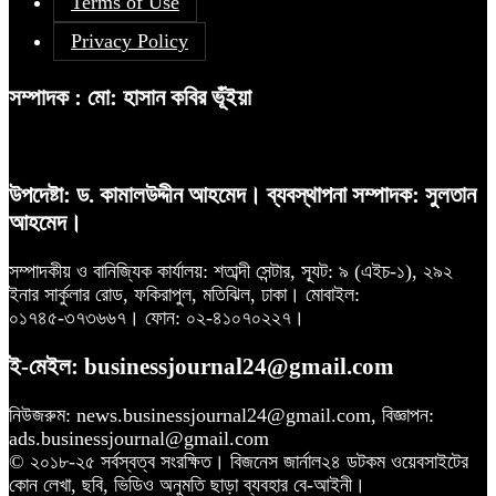
Terms of Use
Privacy Policy
সম্পাদক : মো: হাসান কবির ভূঁইয়া
উপদেষ্টা: ড. কামালউদ্দীন আহমেদ। ব্যবস্থাপনা সম্পাদক: সুলতান
আহমেদ।
সম্পাদকীয় ও বানিজ্যিক কার্যালয়: শতাব্দী সেন্টার, স্যূট: ৯ (এইচ-১), ২৯২
ইনার সার্কুলার রোড, ফকিরাপুল, মতিঝিল, ঢাকা। মোবাইল:
০১৭৪৫-৩৭৩৬৬৭। ফোন: ০২-৪১০৭০২২৭।
ই-মেইল: businessjournal24@gmail.com
নিউজরুম: news.businessjournal24@gmail.com, বিজ্ঞাপন:
ads.businessjournal@gmail.com
© ২০১৮-২৫ সর্বস্বত্ব সংরক্ষিত। বিজনেস জার্নাল২৪ ডটকম ওয়েবসাইটের
কোন লেখা, ছবি, ভিডিও অনুমতি ছাড়া ব্যবহার বে-আইনী।