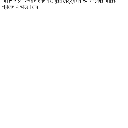
বিচারপতি মো. নজরুল ইসলাম চৌধুরীর নেতৃত্বাধীন তিন সদস্যের বিচারিক
প্যানেল এ আদেশ দেন।