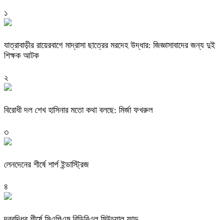
১
যাত্রাবাড়ীর রায়েরবাগে মাদ্রাসা ছাত্রের মরদেহ উদ্ধার: জিজ্ঞাসাবাদের জন্য দুই
শিক্ষক আটক
২
বিরোধী দল শেখ হাসিনার মতো কথা বলছে: মির্জা ফখরুল
৩
লেনদেনের শীর্ষে শার্প ইন্ডাস্ট্রিজ
৪
দরবৃদ্ধির শীর্ষে সিএপিএম বিডিবিএল মিউচুয়াল ফান্ড