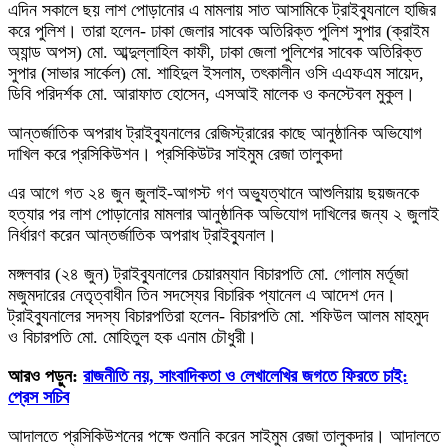
এদিন সকালে ছয় লাশ পোড়ানোর এ মামলায় সাত আসামিকে ট্রাইব্যুনালে হাজির
করে পুলিশ। তারা হলেন- ঢাকা জেলার সাবেক অতিরিক্ত পুলিশ সুপার (ক্রাইম
অ্যান্ড অপস) মো. আব্দুল্লাহিল কাফী, ঢাকা জেলা পুলিশের সাবেক অতিরিক্ত
সুপার (সাভার সার্কেল) মো. শাহিদুল ইসলাম, তৎকালীন ওসি এএফএম সায়েদ,
ডিবি পরিদর্শক মো. আরাফাত হোসেন, এসআই মালেক ও কনস্টেবল মুকুল।
আন্তর্জাতিক অপরাধ ট্রাইব্যুনালের রেজিস্ট্রারের কাছে আনুষ্ঠানিক অভিযোগ
দাখিল করে প্রসিকিউশন। প্রসিকিউটর সাইমুম রেজা তালুকদা
এর আগে গত ২৪ জুন জুলাই-আগস্ট গণ অভ্যুত্থানে আশুলিয়ায় ছয়জনকে
হত্যার পর লাশ পোড়ানোর মামলার আনুষ্ঠানিক অভিযোগ দাখিলের জন্য ২ জুলাই
নির্ধারণ করেন আন্তর্জাতিক অপরাধ ট্রাইব্যুনাল।
মঙ্গলবার (২৪ জুন) ট্রাইব্যুনালের চেয়ারম্যান বিচারপতি মো. গোলাম মর্তূজা
মজুমদারের নেতৃত্বাধীন তিন সদস্যের বিচারিক প্যানেল এ আদেশ দেন।
ট্রাইব্যুনালের সদস্য বিচারপতিরা হলেন- বিচারপতি মো. শফিউল আলম মাহমুদ
ও বিচারপতি মো. মোহিতুল হক এনাম চৌধুরী।
আরও পড়ুন:
রাজনীতি নয়, সাংবাদিকতা ও লেখালেখির জগতে ফিরতে চাই:
প্রেস সচিব
আদালতে প্রসিকিউশনের পক্ষে শুনানি করেন সাইমুম রেজা তালুকদার। আদালতে