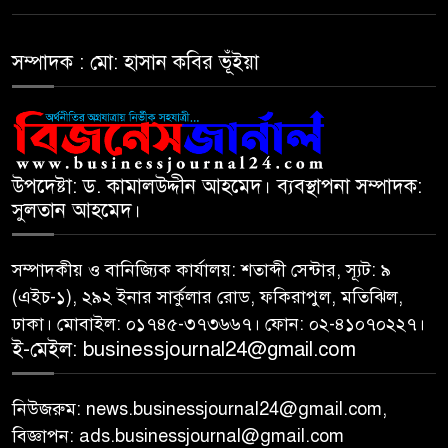
৮
লেনদেন
সম্পাদক : মো: হাসান কবির ভূঁইয়া
আগামী প্রজন্মের জন্য সুস্থ পরিবেশ
৯
চান প্রধানমন্ত্রী
বিএসইসির নতুন কমিশনার হোসেন
উপদেষ্টা: ড. কামালউদ্দীন আহমেদ। ব্যবস্থাপনা সম্পাদক:
১০
সাদাত
সুলতান আহমেদ।
সম্পাদকীয় ও বানিজ্যিক কার্যালয়: শতাব্দী সেন্টার, স্যূট: ৯
(এইচ-১), ২৯২ ইনার সার্কুলার রোড, ফকিরাপুল, মতিঝিল,
ঢাকা। মোবাইল: ০১৭৪৫-৩৭৩৬৬৭। ফোন: ০২-৪১০৭০২২৭।
ই-মেইল: businessjournal24@gmail.com
নিউজরুম: news.businessjournal24@gmail.com,
বিজ্ঞাপন: ads.businessjournal@gmail.com