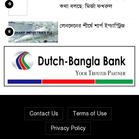
৩
কথা বলছে: মির্জা ফখরুল
লেনদেনের শীর্ষে শার্প ইন্ডাস্ট্রিজ
৪
দরবৃদ্ধির শীর্ষে সিএপিএম
৫
বিডিবিএল মিউচুয়াল ফান্ড
দরপতনের তালিকায় শীর্ষে মেট্রো
৬
স্পিনিং
রহিমা ফুডের শেয়ারে কারসাজির
Contact Us
Terms of Use
৭
প্রমাণ পেয়েছে বিএসইসি
Privacy Policy
সূচকের পতনে ১২১০ কোটি টাকার