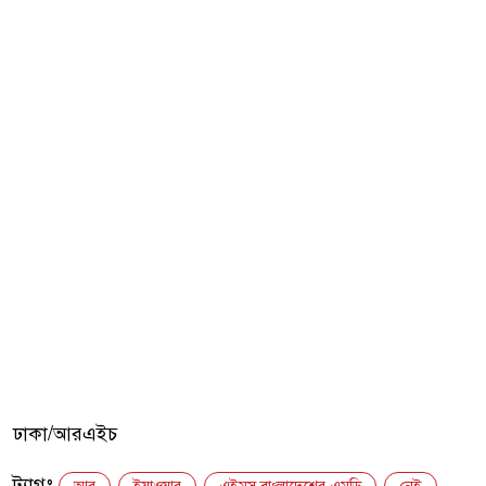
ঢাকা/আরএইচ
ট্যাগঃ