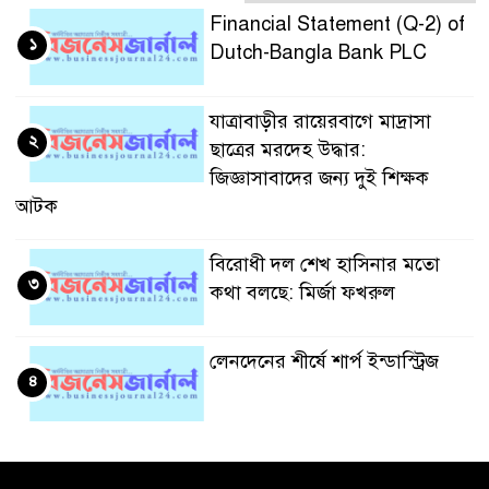
Financial Statement (Q-2) of
১
Dutch-Bangla Bank PLC
যাত্রাবাড়ীর রায়েরবাগে মাদ্রাসা
২
ছাত্রের মরদেহ উদ্ধার:
জিজ্ঞাসাবাদের জন্য দুই শিক্ষক
আটক
বিরোধী দল শেখ হাসিনার মতো
৩
কথা বলছে: মির্জা ফখরুল
লেনদেনের শীর্ষে শার্প ইন্ডাস্ট্রিজ
৪
দরবৃদ্ধির শীর্ষে সিএপিএম
৫
বিডিবিএল মিউচুয়াল ফান্ড