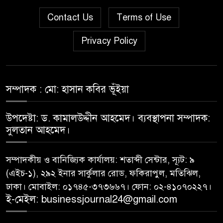
Contact Us
Terms of Use
দরপতনের তালিকায় শীর্ষে মেট্রো
৬
Privacy Policy
স্পিনিং
রহিমা ফুডের শেয়ারে কারসাজির
৭
প্রমাণ পেয়েছে বিএসইসি
সম্পাদক : মো: হাসান কবির ভূঁইয়া
উপদেষ্টা: ড. কামালউদ্দীন আহমেদ। ব্যবস্থাপনা সম্পাদক:
সূচকের পতনে ১২১০ কোটি টাকার
৮
সুলতান আহমেদ।
লেনদেন
সম্পাদকীয় ও বানিজ্যিক কার্যালয়: শতাব্দী সেন্টার, স্যূট: ৯
আগামী প্রজন্মের জন্য সুস্থ পরিবেশ
(এইচ-১), ২৯২ ইনার সার্কুলার রোড, ফকিরাপুল, মতিঝিল,
৯
চান প্রধানমন্ত্রী
ঢাকা। মোবাইল: ০১৭৪৫-৩৭৩৬৬৭। ফোন: ০২-৪১০৭০২২৭।
ই-মেইল: businessjournal24@gmail.com
বিএসইসির নতুন কমিশনার হোসেন
১০
সাদাত