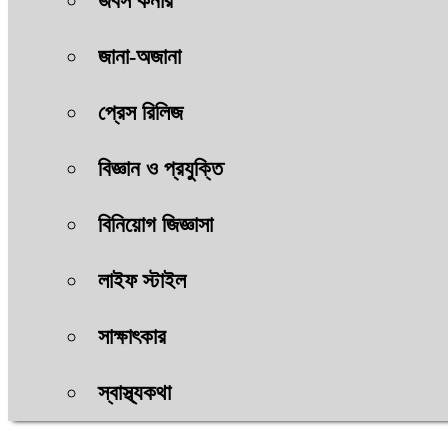
জবস কর্নার
জানা-অজানা
প্রেস রিলিজ
বিজ্ঞান ও প্রযুক্তি
বিনিয়োগ জিজ্ঞাসা
লাইফ স্টাইল
সাক্ষাৎকার
স্বাস্থ্যকথা