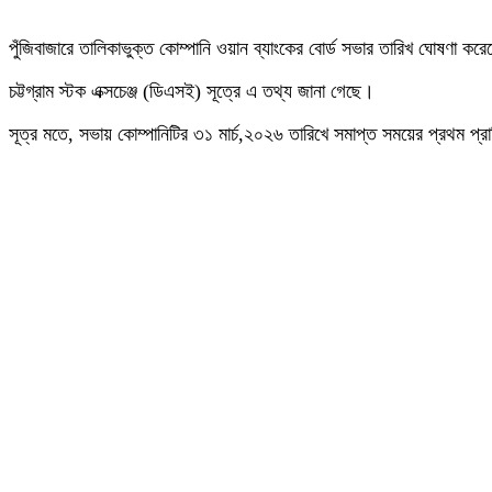
পুঁজিবাজারে তালিকাভুক্ত কোম্পানি ওয়ান ব্যাংকের বোর্ড সভার তারিখ ঘোষণা কর
চট্টগ্রাম স্টক এক্সচেঞ্জ (ডিএসই) সূত্রে এ তথ্য জানা গেছে।
সূত্র মতে, সভায় কোম্পানিটির ৩১ মার্চ,২০২৬ তারিখে সমাপ্ত সময়ের প্রথম প্র