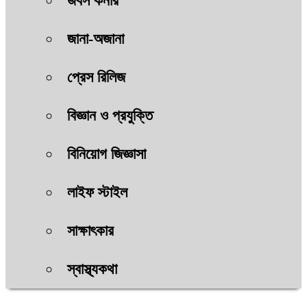
জবস কর্নার
জানা-অজানা
প্রেস রিলিজ
বিজ্ঞান ও প্রযুক্তি
বিনিয়োগ জিজ্ঞাসা
লাইফ স্টাইল
সাক্ষাৎকার
স্বাস্থ্যকথা