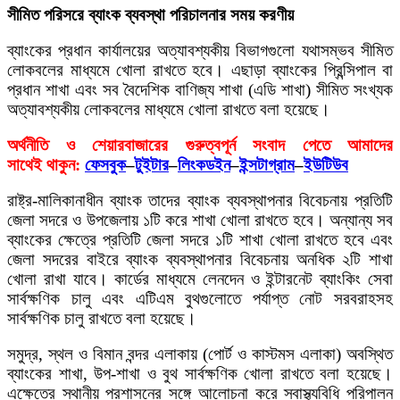
সীমিত পরিসরে ব্যাংক ব্যবস্থা পরিচালনার সময় করণীয়
ব্যাংকের প্রধান কার্যালয়ের অত্যাবশ্যকীয় বিভাগগুলো যথাসম্ভব সীমিত
লােকবলের মাধ্যমে খোলা রাখতে হবে। এছাড়া ব্যাংকের প্রিন্সিপাল বা
প্রধান শাখা এবং সব বৈদেশিক বাণিজ্য শাখা (এডি শাখা) সীমিত সংখ্যক
অত্যাবশ্যকীয় লােকবলের মাধ্যমে খোলা রাখতে বলা হয়েছে।
অর্থনীতি ও শেয়ারবাজারের গুরুত্বপূর্ন সংবাদ পেতে আমাদের
সাথেই থাকুন:
ফেসবুক
–
টুইটার
–
লিংকডইন
–
ইন্সটাগ্রাম
–
ইউটিউব
রাষ্ট্র-মালিকানাধীন ব্যাংক তাদের ব্যাংক ব্যবস্থাপনার বিবেচনায় প্রতিটি
জেলা সদরে ও উপজেলায় ১টি করে শাখা খোলা রাখতে হবে। অন্যান্য সব
ব্যাংকের ক্ষেত্রে প্রতিটি জেলা সদরে ১টি শাখা খােলা রাখতে হবে এবং
জেলা সদরের বাইরে ব্যাংক ব্যবস্থাপনার বিবেচনায় অনধিক ২টি শাখা
খােলা রাখা যাবে। কার্ডের মাধ্যমে লেনদেন ও ইন্টারনেট ব্যাংকিং সেবা
সার্বক্ষণিক চালু এবং এটিএম বুথগুলােতে পর্যাপ্ত নােট সরবরাহসহ
সার্বক্ষণিক চালু রাখতে বলা হয়েছে।
সমুদ্র, স্থল ও বিমান বন্দর এলাকায় (পাের্ট ও কাস্টমস এলাকা) অবস্থিত
ব্যাংকের শাখা, উপ-শাখা ও বুথ সার্বক্ষণিক খােলা রাখতে বলা হয়েছে।
এক্ষেত্রে স্থানীয় প্রশাসনের সঙ্গে আলােচনা করে স্বাস্থ্যবিধি পরিপালন