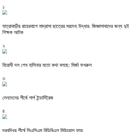
১
যাত্রাবাড়ীর রায়েরবাগে মাদ্রাসা ছাত্রের মরদেহ উদ্ধার: জিজ্ঞাসাবাদের জন্য দুই
শিক্ষক আটক
২
বিরোধী দল শেখ হাসিনার মতো কথা বলছে: মির্জা ফখরুল
৩
লেনদেনের শীর্ষে শার্প ইন্ডাস্ট্রিজ
৪
দরবৃদ্ধির শীর্ষে সিএপিএম বিডিবিএল মিউচুয়াল ফান্ড