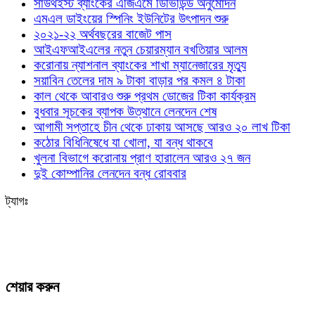
সাউথইস্ট ব্যাংকের এজিএমে ডিভিডিন্ড অনুমোদন
এমএল ডাইংয়ের স্পিনিং ইউনিটের উৎপাদন শুরু
২০২১-২২ অর্থবছরের বাজেট পাস
আইএফআইএলের নতুন চেয়ারম্যান বখতিয়ার আলম
করোনায় ন্যাশনাল ব্যাংকের শাখা ম্যানেজারের মৃত্যু
সয়াবিন তেলের দাম ৯ টাকা বাড়ার পর কমল ৪ টাকা
কাল থেকে আবারও শুরু প্রথম ডোজের টিকা কার্যক্রম
বুধবার সূচকের ব্যাপক উত্থানে লেনদেন শেষ
আগামী সপ্তাহে চীন থেকে ঢাকায় আসছে আরও ২০ লাখ টিকা
কঠোর বিধিনিষেধে যা খোলা, যা বন্ধ থাকবে
খুলনা বিভাগে করোনায় প্রাণ হারালেন আরও ২৭ জন
দুই কোম্পানির লেনদেন বন্ধ রোববার
ট্যাগঃ
শেয়ার করুন