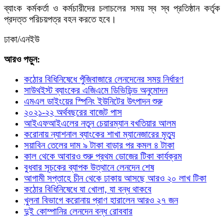
ব্যাংক কর্মকর্তা ও কর্মচারীদের চলাচলের সময় স্ব স্ব প্রতিষ্ঠান কর্তৃক
প্রদত্ত পরিচয়পত্র বহন করতে হবে।
ঢাকা/এনইউ
আরও পড়ুন:
কঠোর বিধিনিষেধে পুঁজিবাজারে লেনদেনের সময় নির্ধারণ
সাউথইস্ট ব্যাংকের এজিএমে ডিভিডিন্ড অনুমোদন
এমএল ডাইংয়ের স্পিনিং ইউনিটের উৎপাদন শুরু
২০২১-২২ অর্থবছরের বাজেট পাস
আইএফআইএলের নতুন চেয়ারম্যান বখতিয়ার আলম
করোনায় ন্যাশনাল ব্যাংকের শাখা ম্যানেজারের মৃত্যু
সয়াবিন তেলের দাম ৯ টাকা বাড়ার পর কমল ৪ টাকা
কাল থেকে আবারও শুরু প্রথম ডোজের টিকা কার্যক্রম
বুধবার সূচকের ব্যাপক উত্থানে লেনদেন শেষ
আগামী সপ্তাহে চীন থেকে ঢাকায় আসছে আরও ২০ লাখ টিকা
কঠোর বিধিনিষেধে যা খোলা, যা বন্ধ থাকবে
খুলনা বিভাগে করোনায় প্রাণ হারালেন আরও ২৭ জন
দুই কোম্পানির লেনদেন বন্ধ রোববার