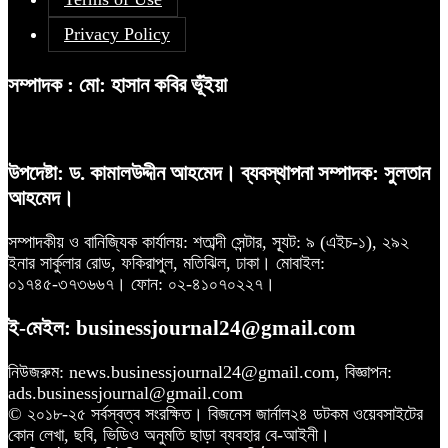
Privacy Policy
সম্পাদক : মো: হাসান কবির ভূঁইয়া
উপদেষ্টা: ড. কামালউদ্দীন আহমেদ। ব্যবস্থাপনা সম্পাদক: সুলতান
আহমেদ।
সম্পাদকীয় ও বানিজ্যিক কার্যালয়: শতাব্দী সেন্টার, স্যূট: ৯ (এইচ-১), ২৯২
ইনার সার্কুলার রোড, ফকিরাপুল, মতিঝিল, ঢাকা। মোবাইল:
০১৭৪৫-৩৭৩৬৬৭। ফোন: ০২-৪১০৭০২২৭।
ই-মেইল: businessjournal24@gmail.com
নিউজরুম: news.businessjournal24@gmail.com, বিজ্ঞাপন:
ads.businessjournal@gmail.com
© ২০১৮-২৫ সর্বস্বত্ব সংরক্ষিত। বিজনেস জার্নাল২৪ ডটকম ওয়েবসাইটের
কোন লেখা, ছবি, ভিডিও অনুমতি ছাড়া ব্যবহার বে-আইনী।