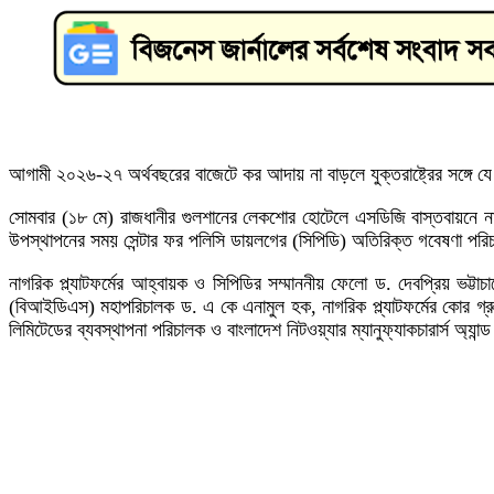
আগামী ২০২৬-২৭ অর্থবছরের বাজেটে কর আদায় না বাড়লে যুক্তরাষ্ট্রের সঙ্গে যে
সোমবার (১৮ মে) রাজধানীর গুলশানের লেকশোর হোটেলে এসডিজি বাস্তবায়নে নাগর
উপস্থাপনের সময় সেন্টার ফর পলিসি ডায়লগের (সিপিডি) অতিরিক্ত গবেষণা প
নাগরিক প্ল্যাটফর্মের আহ্বায়ক ও সিপিডির সম্মাননীয় ফেলো ড. দেবপ্রিয় ভট্ট
(বিআইডিএস) মহাপরিচালক ড. এ কে এনামুল হক, নাগরিক প্ল্যাটফর্মের কোর গ্রুপ
লিমিটেডের ব্যবস্থাপনা পরিচালক ও বাংলাদেশ নিটওয়্যার ম্যানুফ্যাকচারার্স অ্