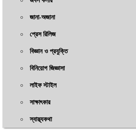
জবস কর্নার
জানা-অজানা
প্রেস রিলিজ
বিজ্ঞান ও প্রযুক্তি
বিনিয়োগ জিজ্ঞাসা
লাইফ স্টাইল
সাক্ষাৎকার
স্বাস্থ্যকথা