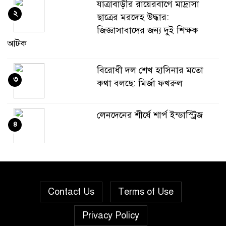
যাত্রাবাড়ীর রায়েরবাগে মাদ্রাসা
২
ছাত্রের মরদেহ উদ্ধার:
জিজ্ঞাসাবাদের জন্য দুই শিক্ষক
আটক
বিরোধী দল শেখ হাসিনার মতো
৩
কথা বলছে: মির্জা ফখরুল
লেনদেনের শীর্ষে শার্প ইন্ডাস্ট্রিজ
৪
দরবৃদ্ধির শীর্ষে সিএপিএম
৫
বিডিবিএল মিউচুয়াল ফান্ড
Contact Us
Terms of Use
দরপতনের তালিকায় শীর্ষে মেট্রো
৬
Privacy Policy
স্পিনিং