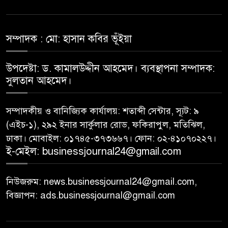
রহিমা ফুডের শেয়ারে কারসাজির
৭
প্রমাণ পেয়েছে বিএসইসি
সম্পাদক : মো: হাসান কবির ভূঁইয়া
উপদেষ্টা: ড. কামালউদ্দীন আহমেদ। ব্যবস্থাপনা সম্পাদক:
সূচকের পতনে ১২১০ কোটি টাকার
৮
সুলতান আহমেদ।
লেনদেন
সম্পাদকীয় ও বানিজ্যিক কার্যালয়: শতাব্দী সেন্টার, স্যূট: ৯
আগামী প্রজন্মের জন্য সুস্থ পরিবেশ
(এইচ-১), ২৯২ ইনার সার্কুলার রোড, ফকিরাপুল, মতিঝিল,
৯
চান প্রধানমন্ত্রী
ঢাকা। মোবাইল: ০১৭৪৫-৩৭৩৬৬৭। ফোন: ০২-৪১০৭০২২৭।
ই-মেইল: businessjournal24@gmail.com
বিএসইসির নতুন কমিশনার হোসেন
১০
সাদাত
নিউজরুম: news.businessjournal24@gmail.com,
বিজ্ঞাপন: ads.businessjournal@gmail.com