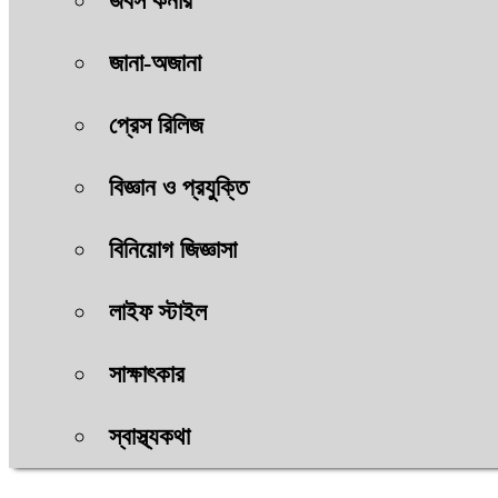
জবস কর্নার
জানা-অজানা
প্রেস রিলিজ
বিজ্ঞান ও প্রযুক্তি
বিনিয়োগ জিজ্ঞাসা
লাইফ স্টাইল
সাক্ষাৎকার
স্বাস্থ্যকথা