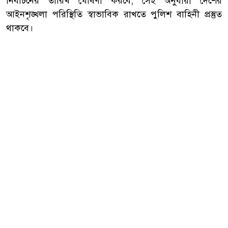
নির্বাচনের তারিখ ঘোষণা করবে, সেই অনুযায়ী দেশের
আইনশৃঙ্খলা পরিস্থিতি স্বাভাবিক রাখতে পুলিশ বাহিনী প্রস্তুত
থাকবে।