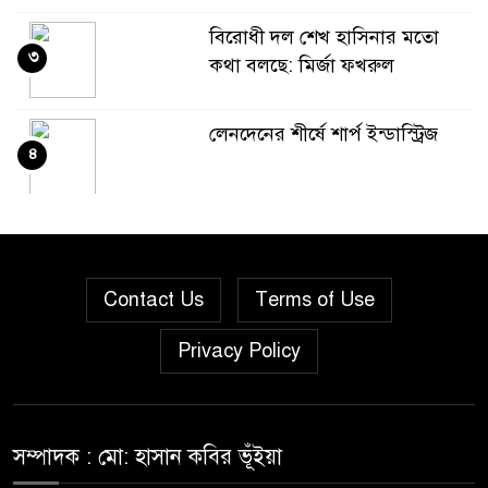
বিরোধী দল শেখ হাসিনার মতো
৩
কথা বলছে: মির্জা ফখরুল
লেনদেনের শীর্ষে শার্প ইন্ডাস্ট্রিজ
৪
দরবৃদ্ধির শীর্ষে সিএপিএম
৫
বিডিবিএল মিউচুয়াল ফান্ড
Contact Us
Terms of Use
দরপতনের তালিকায় শীর্ষে মেট্রো
৬
Privacy Policy
স্পিনিং
রহিমা ফুডের শেয়ারে কারসাজির
৭
প্রমাণ পেয়েছে বিএসইসি
সম্পাদক : মো: হাসান কবির ভূঁইয়া