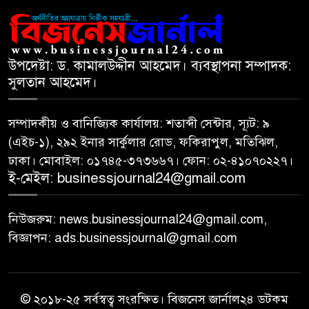
সূচকের পতনে ১২১০ কোটি টাকার
৮
লেনদেন
উপদেষ্টা: ড. কামালউদ্দীন আহমেদ। ব্যবস্থাপনা সম্পাদক:
সুলতান আহমেদ।
আগামী প্রজন্মের জন্য সুস্থ পরিবেশ
৯
চান প্রধানমন্ত্রী
সম্পাদকীয় ও বানিজ্যিক কার্যালয়: শতাব্দী সেন্টার, স্যূট: ৯
(এইচ-১), ২৯২ ইনার সার্কুলার রোড, ফকিরাপুল, মতিঝিল,
বিএসইসির নতুন কমিশনার হোসেন
১০
ঢাকা। মোবাইল: ০১৭৪৫-৩৭৩৬৬৭। ফোন: ০২-৪১০৭০২২৭।
সাদাত
ই-মেইল: businessjournal24@gmail.com
নিউজরুম: news.businessjournal24@gmail.com,
বিজ্ঞাপন: ads.businessjournal@gmail.com
© ২০১৮-২৫ সর্বস্বত্ব সংরক্ষিত। বিজনেস জার্নাল২৪ ডটকম