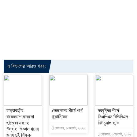
এ বিভাগের আরও খবর:
যাত্রাবাড়ীর
লেনদেনের শীর্ষে শার্প
দরবৃদ্ধির শীর্ষে
রায়েরবাগে মাদ্রাসা
ইন্ডাস্ট্রিজ
সিএপিএম বিডিবিএল
ছাত্রের মরদেহ
মিউচুয়াল ফান্ড
সোমবার, ৩ অগাস্ট, ২০২৬
উদ্ধার: জিজ্ঞাসাবাদের
সোমবার, ৩ অগাস্ট, ২০২৬
জন্য দুই শিক্ষক