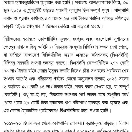
কোনো অ্যাকচুয়ারিয়াল মূল্যায়ন করা হয়নি। সবচেয়ে আশঙ্কাজনক বিষয়, ৩০
জুন ২০২৫ এ গ্র্যাচুইটি ফান্ডের সমাপণী ব্যালান্স ছিল সম্পূর্ণ শূন্য। পাশাপাশি
বাগান ও প্রধান কার্যালয়ের লেনদেনে ৯৫ লাখ টাকার গরমিল পর্যাপ্ত নথিপত্র
ছাড়াই ‘ট্রেড পেঅ্যাবল’ হিসেবে দেখিয়ে দায় বাড়ানো হয়েছে।
নিরীক্ষকের মতামতে কোম্পানিটির মূলধন সংগ্রহ এবং করপোরেট সুশাসনের
ক্ষেত্রে মারাত্মক কিছু আইনি ও নিয়ন্ত্রক সংস্থার বিধিবিধান লঙ্ঘন দেখা গেছে,
যা বর্তমানে বাংলাদেশ সিকিউরিটিজ অ্যান্ড এক্সচেঞ্জ কমিশনসহ (বিএসইসি)
বিভিন্ন সরকারি সংস্থা তদন্ত করছে। বিএসইসি কোম্পানিটিকে ২৭৯ কোটি
৭০ লাখ টাকার রাইট শেয়ার ইস্যুর সম্মতি দিলেও চাঁদা সংগ্রহের প্রক্রিয়া শেষ
হওয়ার আগেই এবং পরিচালনা পর্ষদের কোনো অনুমোদন ছাড়াই ২০২৪ সালের
২ অক্টোবর ৫৩ কোটি ১৫ লাখ টাকার রাইট শেয়ার বরাদ্দ দেওয়া হয়, যা সম্পূর্ণ
বেআইনি। শুধু তা-ই নয়, নিয়ন্ত্রক সংস্থার শর্ত লঙ্ঘন করে সংগৃহীত অর্থ
থেকে প্রায় ২৯ কোটি টাকা ব্যাংকের ঋণ পরিশোধে ব্যবহার করা হয়েছে এবং
এর কোনো ত্রৈমাসিক প্রতিবেদনও বিএসইসিতে জমা দেওয়া হয়নি।
২০১৯-২০ হিসাব বছর থেকে কোম্পানির লোকসান ক্রমান্বয়ে বাড়ছে। নিলাম
বাজারে চায়ের গড় মূল্য কমে যাওয়ার কারণে ২০২৪-২৫ অর্থবছরে কোম্পানির