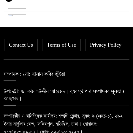
দরবৃদ্ধির শীর্ষে সিএপিএম বিডিবিএল
৫
মিউচুয়াল ফান্ড
Contact Us
Terms of Use
দরপতনের তালিকায় শীর্ষে মেট্রো স্পিনিং
Privacy Policy
৬
রহিমা ফুডের শেয়ারে কারসাজির প্রমাণ
সম্পাদক : মো: হাসান কবির ভূঁইয়া
৭
পেয়েছে বিএসইসি
উপদেষ্টা: ড. কামালউদ্দীন আহমেদ। ব্যবস্থাপনা সম্পাদক: সুলতান
সূচকের পতনে ১২১০ কোটি টাকার লেনদেন
আহমেদ।
৮
সম্পাদকীয় ও বানিজ্যিক কার্যালয়: শতাব্দী সেন্টার, স্যূট: ৯ (এইচ-১), ২৯২
ইনার সার্কুলার রোড, ফকিরাপুল, মতিঝিল, ঢাকা। মোবাইল:
আগামী প্রজন্মের জন্য সুস্থ পরিবেশ চান
৯
০১৭৪৫-৩৭৩৬৬৭। ফোন: ০২-৪১০৭০২২৭।
প্রধানমন্ত্রী