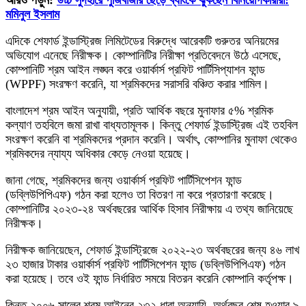
আরও পড়ুন:
উচ্চ সুদহারে পুঁজিবাজার ছেড়ে ব্যাংকে ঝুঁকছেন বিনিয়োগকারীরা:
মমিনুল ইসলাম
এদিকে শেফার্ড ইন্ডাস্ট্রিজ লিমিটেডের বিরুদ্ধে আরেকটি গুরুতর অনিয়মের
অভিযোগ এনেছে নিরীক্ষক। কোম্পানিটির নিরীক্ষা প্রতিবেদনে উঠে এসেছে,
কোম্পানিটি শ্রম আইন লঙ্ঘন করে ওয়ার্কার্স প্রফিট পার্টিসিপ্যাশন ফান্ড
(WPPF) সংরক্ষণ করেনি, যা শ্রমিকদের সরাসরি বঞ্চিত করার শামিল।
বাংলাদেশ শ্রম আইন অনুযায়ী, প্রতি আর্থিক বছরে মুনাফার ৫% শ্রমিক
কল্যাণ তহবিলে জমা রাখা বাধ্যতামূলক। কিন্তু শেফার্ড ইন্ডাস্ট্রিজ এই তহবিল
সংরক্ষণ করেনি বা শ্রমিকদের প্রদান করেনি। অর্থাৎ, কোম্পানির মুনাফা থেকেও
শ্রমিকদের ন্যায্য অধিকার কেড়ে নেওয়া হয়েছে।
জানা গেছে, শ্রমিকদের জন্য ওয়ার্কার্স প্রফিট পার্টিসিপেশন ফান্ড
(ডব্লিউপিপিএফ) গঠন করা হলেও তা বিতরণ না করে প্রতারণা করেছে।
কোম্পানিটির ২০২৩-২৪ অর্থবছরের আর্থিক হিসাব নিরীক্ষায় এ তথ্য জানিয়েছে
নিরীক্ষক।
নিরীক্ষক জানিয়েছেন, শেফার্ড ইন্ডাস্ট্রিজে ২০২২-২৩ অর্থবছরের জন্য ৪৬ লাখ
২৩ হাজার টাকার ওয়ার্কার্স প্রফিট পার্টিসিপেশন ফান্ড (ডব্লিউপিপিএফ) গঠন
করা হয়েছে। তবে ওই ফান্ড নির্ধারিত সময়ে বিতরন করেনি কোম্পানি কর্তৃপক্ষ।
কিন্তু ২০০৬ সালের শ্রম আইনের ২৩২ ধারা অনুযায়ি, অর্থবছর শেষ হওয়ার ৯