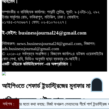
আহমেদ।
সম্পাদকীয় ও বানিজ্যিক কার্যালয়: শতাব্দী সেন্টার, স্যূট: ৯ (এইচ-১), ২৯২
ইনার সার্কুলার রোড, ফকিরাপুল, মতিঝিল, ঢাকা। মোবাইল:
০১৭৪৫-৩৭৩৬৬৭। ফোন: ০২-৪১০৭০২২৭।
ই-মেইল: businessjournal24@gmail.com
নিউজরুম: news.businessjournal24@gmail.com, বিজ্ঞাপন:
ads.businessjournal@gmail.com
© ২০১৮-২৫ সর্বস্বত্ব সংরক্ষিত। বিজনেস জার্নাল২৪ ডটকম ওয়েবসাইটের
কোন লেখা, ছবি, ভিডিও অনুমতি ছাড়া ব্যবহার বে-আইনী।
একটি 'এইচকে কমিউনিকেশনস'-এর অঙ্গপ্রতিষ্ঠান
।
আইপিওতে শেফার্ড ইন্ডাস্ট্রিজের মুনাফার মায়াজাল
পরিচালকদের পৌষ মাস চললেও
সর্বশেষ :
সিনার মতো কথা বলছে: মির্জা ফখরুল
লেনদেনের শীর্ষে শার্প ইন্ডাস্ট্রিজ
দরবৃদ্ধির শ