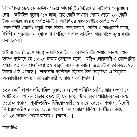
বিএসইসির ৫৮৯তম কমিশন সভায় শেফার্ড ইন্ডাস্ট্রিজের আইপিও অনুমোদন
দেয়। অভিহিত মূল্যে (১০ টাকা) দুই কোটি সাধারণ শেয়ার ছেড়ে ২০ কোটি
টাকা সংগ্রহ করেছে প্রতিষ্ঠানটি। আইপিওর মাধ্যমে উত্তোলিত অর্থ
কোম্পানিটি ওয়াশিং প্লান্ট ভবন নির্মাণ, সম্প্রসারণ, মেশিন ও সরঞ্জামাদি ক্রয়,
ইটিপি সম্প্রসারণ ও ব্যাংক ঋণ পরিশোধ এবং আইপিও খরচ খাতে ব্যয় করার
কথা ছিলো।
ওই বছরের (২০১৭ সাল) ৮ মার্চ ৪৫ টাকায় কোম্পানিটির শেয়ার লেনদেন শুরু
হলেও বর্তমানে তা ১৮.২০ টাকায় লেনদেন হচ্ছে। যদিও লোকসানি এ কোম্পানির
শেয়ার গত এক মাস কিংবা ৩২ কার‌্যদিবসের ব্যবধানে ১৪.১০টাকা থেকে১৮.২০
টাকায় ওঠে এসেছে। লোকসানী প্রতিষ্ঠান হিসেবে টানা দরবৃদ্ধির এ চিত্রকে
অস্বাভাবিক বলছেন বিনিয়োগকারী ও বাজার সংশ্লিষ্টরা।
১৫৪ কোটি টাকার পরিশোধিত মূলধনের এ কোম্পানিটির মোট শেয়ার সংখ্যা ১৫
কোটি ৪০ লাখ ৪৬ হাজার ৪৭৩ টি, যার মধ্যে উদ্যোক্তা পরিচালকদের কাছে
৫১.৪৮ শতাংশ, প্রাতিষ্ঠানিক বিনিয়োগকারীদের কাছে ২৪.১৩ শতাংশ, বিদেশি
বিনিয়োগকারীদের কাছে ৭.১৪ শতাংশ এবং সাধারণ বিনিয়োগকারীদের কাছে
১৭.২৫ শতাংশ শেয়ার রয়েছে।
(চলবে…)
ঢাকা/টিএ