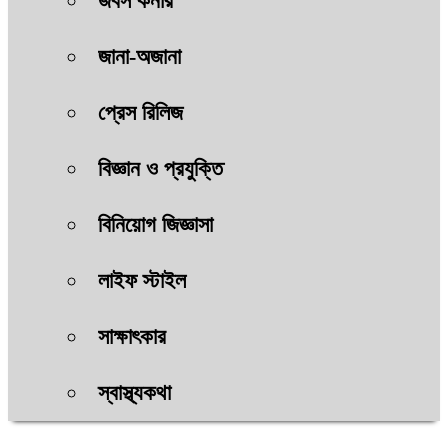
জবস কর্নার
জানা-অজানা
প্রেস রিলিজ
বিজ্ঞান ও প্রযুক্তি
বিনিয়োগ জিজ্ঞাসা
লাইফ স্টাইল
সাক্ষাৎকার
স্বাস্থ্যকথা