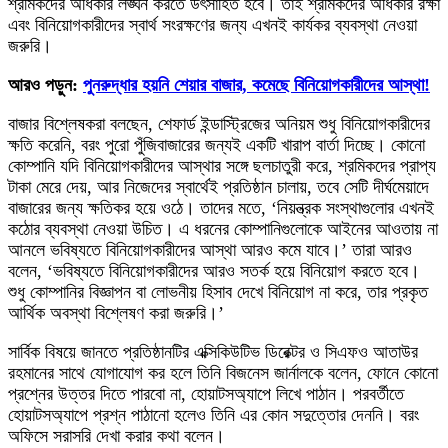
শ্রমিকদের অধিকার লঙ্ঘন করতে উৎসাহিত হবে। তাই শ্রমিকদের অধিকার রক্ষা
এবং বিনিয়োগকারীদের স্বার্থ সংরক্ষণের জন্য এখনই কার্যকর ব্যবস্থা নেওয়া
জরুরি।
আরও পড়ুন:
পুনরুদ্ধার হয়নি শেয়ার বাজার, কমেছে বিনিয়োগকারীদের আস্থা!
বাজার বিশ্লেষকরা বলছেন, শেফার্ড ইন্ডাস্ট্রিজের অনিয়ম শুধু বিনিয়োগকারীদের
ক্ষতি করেনি, বরং পুরো পুঁজিবাজারের জন্যই একটি খারাপ বার্তা দিচ্ছে। কোনো
কোম্পানি যদি বিনিয়োগকারীদের আস্থার সঙ্গে ছলচাতুরী করে, শ্রমিকদের প্রাপ্য
টাকা মেরে দেয়, আর নিজেদের স্বার্থেই প্রতিষ্ঠান চালায়, তবে সেটি দীর্ঘমেয়াদে
বাজারের জন্য ক্ষতিকর হয়ে ওঠে। তাদের মতে, ‘নিয়ন্ত্রক সংস্থাগুলোর এখনই
কঠোর ব্যবস্থা নেওয়া উচিত। এ ধরনের কোম্পানিগুলোকে আইনের আওতায় না
আনলে ভবিষ্যতে বিনিয়োগকারীদের আস্থা আরও কমে যাবে।’ তারা আরও
বলেন, ‘ভবিষ্যতে বিনিয়োগকারীদের আরও সতর্ক হয়ে বিনিয়োগ করতে হবে।
শুধু কোম্পানির বিজ্ঞাপন বা লোভনীয় হিসাব দেখে বিনিয়োগ না করে, তার প্রকৃত
আর্থিক অবস্থা বিশ্লেষণ করা জরুরি।’
সার্বিক বিষয়ে জানতে প্রতিষ্ঠানটির এক্সিকিউটিভ ডিরেক্টর ও সিএফও আতাউর
রহমানের সাথে যোগাযোগ কর হলে তিনি বিজনেস জার্নালকে বলেন, ফোনে কোনো
প্রশ্নের উত্তর দিতে পারবো না, হোয়াটসঅ্যাপে লিখে পাঠান। পরবর্তীতে
হোয়াটসঅ্যাপে প্রশ্ন পাঠানো হলেও তিনি এর কোন সদুত্তোর দেননি। বরং
অফিসে সরাসরি দেখা করার কথা বলেন।