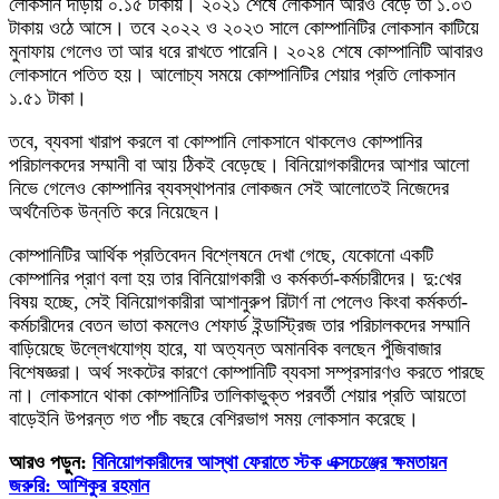
লোকসান দাঁড়ায় ০.১৫ টাকায়। ২০২১ শেষে লোকসান আরও বেড়ে তা ১.০৩
টাকায় ওঠে আসে। তবে ২০২২ ও ২০২৩ সালে কোম্পানিটির লোকসান কাটিয়ে
মুনাফায় গেলেও তা আর ধরে রাখতে পারেনি। ২০২৪ শেষে কোম্পানিটি আবারও
লোকসানে পতিত হয়। আলোচ্য সময়ে কোম্পানিটির শেয়ার প্রতি লোকসান
১.৫১ টাকা।
তবে, ব্যবসা খারাপ করলে বা কোম্পানি লোকসানে থাকলেও কোম্পানির
পরিচালকদের সম্মানী বা আয় ঠিকই বেড়েছে। বিনিয়োগকারীদের আশার আলো
নিভে গেলেও কোম্পানির ব্যবস্থাপনার লোকজন সেই আলোতেই নিজেদের
অর্থনৈতিক উন্নতি করে নিয়েছেন।
কোম্পানিটির আর্থিক প্রতিবেদন বিশ্লেষনে দেখা গেছে, যেকোনো একটি
কোম্পানির প্রাণ বলা হয় তার বিনিয়োগকারী ও কর্মকর্তা-কর্মচারীদের। দু:খের
বিষয় হচ্ছে, সেই বিনিয়োগকারীরা আশানুরুপ রিটার্ণ না পেলেও কিংবা কর্মকর্তা-
কর্মচারীদের বেতন ভাতা কমলেও শেফার্ড ইন্ডাস্ট্রিজ তার পরিচালকদের সম্মানি
বাড়িয়েছে উল্লেখযোগ্য হারে, যা অত্যন্ত অমানবিক বলছেন পুঁজিবাজার
বিশেষজ্ঞরা। অর্থ সংকটের কারণে কোম্পানিটি ব্যবসা সম্প্রসারণও করতে পারছে
না। লোকসানে থাকা কোম্পানিটির তালিকাভুক্ত পরবর্তী শেয়ার প্রতি আয়তো
বাড়েইনি উপরন্ত গত পাঁচ বছরে বেশিরভাগ সময় লোকসান করেছে।
আরও পড়ুন:
বিনিয়োগকারীদের আস্থা ফেরাতে স্টক এক্সচেঞ্জের ক্ষমতায়ন
জরুরি: আশিকুর রহমান