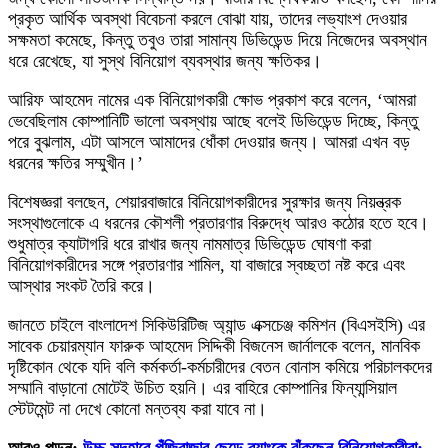
প্রকৃত আর্থিক অবস্থা বিবেচনা করলে বোঝা যায়, তাদের লভ্যাংশ দেওয়ার
সক্ষমতা কমেছে, কিন্তু তবুও তারা সামান্য ডিভিডেন্ড দিয়ে নিজেদের অবস্থান
ধরে রেখেছে, যা সুস্থ বিনিয়োগ ব্যবস্থার জন্য ক্ষতিকর।
আরিফ আহমেদ নামের এক বিনিয়োগকারী ক্ষোভ প্রকাশ করে বলেন, ‘আমরা
ভেবেছিলাম কোম্পানিটি ভালো অবস্থায় আছে বলেই ডিভিডেন্ড দিচ্ছে, কিন্তু
পরে বুঝলাম, এটা আসলে আমাদের ধোঁকা দেওয়ার জন্য। আমরা এখন বড়
ধরনের ক্ষতির সম্মুখীন।’
বিশেষজ্ঞরা বলছেন, শেয়ারবাজারে বিনিয়োগকারীদের সুরক্ষার জন্য নিয়ন্ত্রক
সংস্থাগুলোকে এ ধরনের কৌশলী প্রতারণার বিরুদ্ধে আরও কঠোর হতে হবে।
শুধুমাত্র ক্যাটাগরি ধরে রাখার জন্য নামমাত্র ডিভিডেন্ড ঘোষণা করা
বিনিয়োগকারীদের সঙ্গে প্রতারণার শামিল, যা বাজারে স্বচ্ছতা নষ্ট করে এবং
আস্থার সংকট তৈরি করে।
জানতে চাইলে বাংলাদেশ সিকিউরিটিজ অ্যান্ড এক্সচেঞ্জ কমিশন (বিএসইসি) এর
সাবেক চেয়ারম্যান ফারুক আহমেদ সিদ্দিকী বিজনেস জার্নালকে বলেন, মানবিক
দৃষ্টিকোন থেকে যদি বলি কর্মকর্তা-কর্মচারীদের বেতন বোনাস কমিয়ে পরিচালকদের
সম্মানি বাড়ানো মোটেই উচিত হয়নি। এর বাহিরে কোম্পানির ফিন্যান্সিয়াল
স্টেটমেন্ট না দেখে কোনো মন্তব্য করা যাবে না।