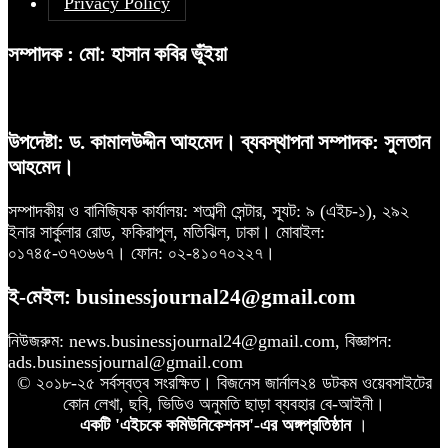
Privacy Policy
সম্পাদক : মো: হাসান কবির ভূঁইয়া
উপদেষ্টা: ড. কামালউদ্দীন আহমেদ। ব্যবস্থাপনা সম্পাদক: সুলতান
আহমেদ।
সম্পাদকীয় ও বানিজ্যিক কার্যালয়: শতাব্দী সেন্টার, স্যূট: ৯ (এইচ-১), ২৯২
ইনার সার্কুলার রোড, ফকিরাপুল, মতিঝিল, ঢাকা। মোবাইল:
০১৭৪৫-৩৭৩৬৬৭। ফোন: ০২-৪১০৭০২২৭।
ই-মেইল: businessjournal24@gmail.com
নিউজরুম: news.businessjournal24@gmail.com, বিজ্ঞাপন:
ads.businessjournal@gmail.com
© ২০১৮-২৫ সর্বস্বত্ব সংরক্ষিত। বিজনেস জার্নাল২৪ ডটকম ওয়েবসাইটের
কোন লেখা, ছবি, ভিডিও অনুমতি ছাড়া ব্যবহার বে-আইনী।
একটি 'এইচকে কমিউনিকেশনস'-এর অঙ্গপ্রতিষ্ঠান
।