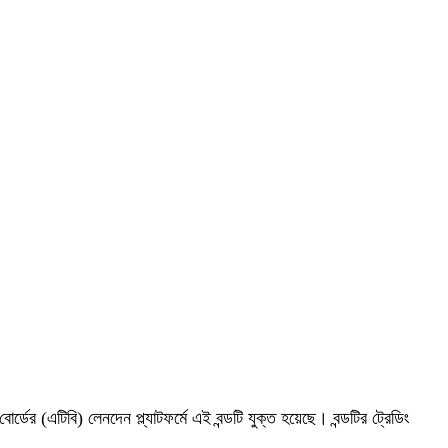
র্ডের (এটিবি) লেনদেন প্ল্যাটফর্মে এই বন্ডটি যুক্ত হয়েছে। বন্ডটির ট্রেডিং