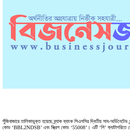
পুঁজিবাজারে তালিকাভুক্ত হয়েছে ব্র্যাক ব্যাংক পিএলসির দ্বিতীয় সাব-অর্ডিনেটেড ব
কোড ‘BBL2NDSB’ এবং স্ক্রিপ কোড ‘55008’। এটি ‘পি’ ক্যাটাগরিতে ল