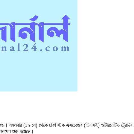
ন্ড। মঙ্গলবার (১২ মে) থেকে ঢাকা স্টক এক্সচেঞ্জের (ডিএসই) অল্টারনেটিভ ট্রেডিং বো
েনদেন শুরু হয়েছে।