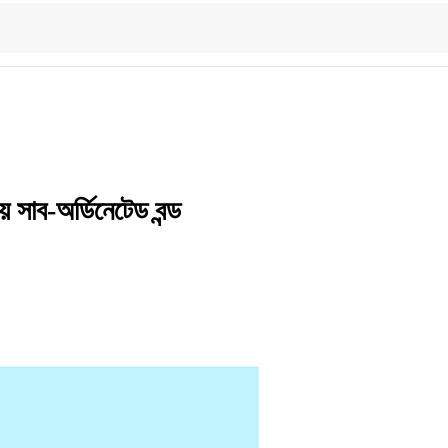
য় সাব-অর্ডিনেটেড বন্ড