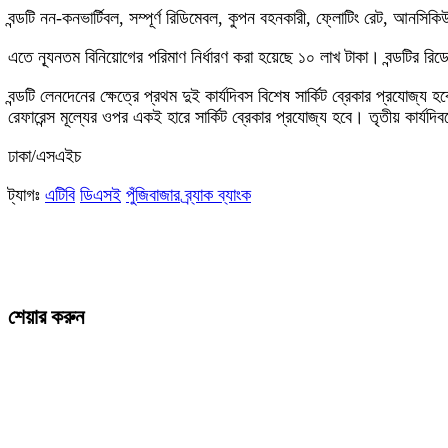
বন্ডটি নন-কনভার্টিবল, সম্পূর্ণ রিডিমেবল, কুপন বহনকারী, ফ্লোটিং রেট, আনস
এতে ন্যূনতম বিনিয়োগের পরিমাণ নির্ধারণ করা হয়েছে ১০ লাখ টাকা। বন্ডটির রিডে
বন্ডটি লেনদেনের ক্ষেত্রে প্রথম দুই কার্যদিবস বিশেষ সার্কিট ব্রেকার প্রযোজ্য হ
রেফারেন্স মূল্যের ওপর একই হারে সার্কিট ব্রেকার প্রযোজ্য হবে। তৃতীয় কার্যদ
ঢাকা/এসএইচ
ট্যাগঃ
এটিবি
ডিএসই
পুঁজিবাজার
ব্র্যাক ব্যাংক
শেয়ার করুন