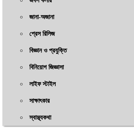
জবস কর্নার
জানা-অজানা
প্রেস রিলিজ
বিজ্ঞান ও প্রযুক্তি
বিনিয়োগ জিজ্ঞাসা
লাইফ স্টাইল
সাক্ষাৎকার
স্বাস্থ্যকথা