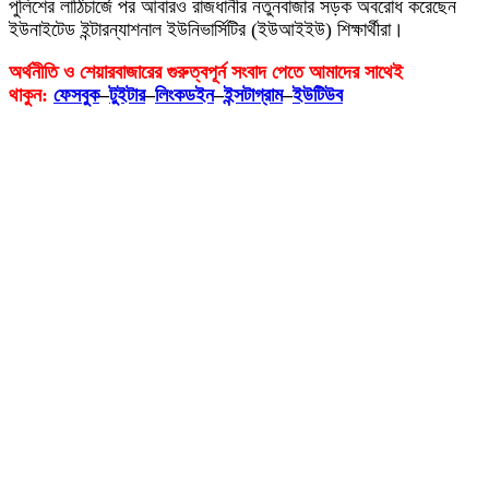
পুলিশের লাঠিচার্জে পর আবারও রাজধানীর নতুনবাজার সড়ক অবরোধ করেছেন
ইউনাইটেড ইন্টারন্যাশনাল ইউনিভার্সিটির (ইউআইইউ) শিক্ষার্থীরা।
অর্থনীতি ও শেয়ারবাজারের গুরুত্বপূর্ন সংবাদ পেতে আমাদের সাথেই
থাকুন:
ফেসবুক
–
টুইটার
–
লিংকডইন
–
ইন্সটাগ্রাম
–
ইউটিউব