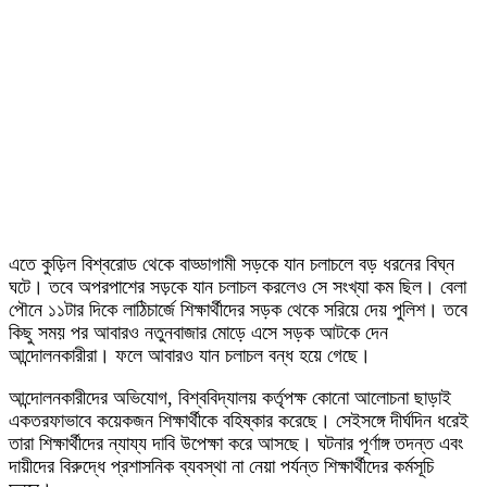
এতে কুড়িল বিশ্বরোড থেকে বাড্ডাগামী সড়কে যান চলাচলে বড় ধরনের বিঘ্ন
ঘটে। তবে অপরপাশের সড়কে যান চলাচল করলেও সে সংখ্যা কম ছিল। বেলা
পৌনে ১১টার দিকে লাঠিচার্জে শিক্ষার্থীদের সড়ক থেকে সরিয়ে দেয় পুলিশ। তবে
কিছু সময় পর আবারও নতুনবাজার মোড়ে এসে সড়ক আটকে দেন
আন্দোলনকারীরা। ফলে আবারও যান চলাচল বন্ধ হয়ে গেছে।
আন্দোলনকারীদের অভিযোগ, বিশ্ববিদ্যালয় কর্তৃপক্ষ কোনো আলোচনা ছাড়াই
একতরফাভাবে কয়েকজন শিক্ষার্থীকে বহিষ্কার করেছে। সেইসঙ্গে দীর্ঘদিন ধরেই
তারা শিক্ষার্থীদের ন্যায্য দাবি উপেক্ষা করে আসছে। ঘটনার পূর্ণাঙ্গ তদন্ত এবং
দায়ীদের বিরুদ্ধে প্রশাসনিক ব্যবস্থা না নেয়া পর্যন্ত শিক্ষার্থীদের কর্মসূচি