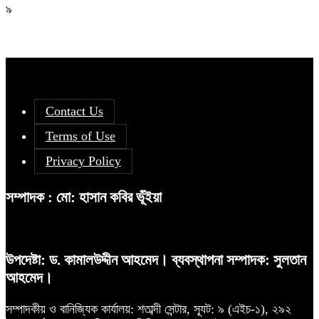
৯
Contact Us
Terms of Use
Privacy Policy
সম্পাদক : মো: হাসান কবির ভূঁইয়া
উপদেষ্টা: ড. কামালউদ্দীন আহমেদ। ব্যবস্থাপনা সম্পাদক: সুলতান
আহমেদ।
সম্পাদকীয় ও বানিজ্যিক কার্যালয়: শতাব্দী সেন্টার, স্যূট: ৯ (এইচ-১), ২৯২