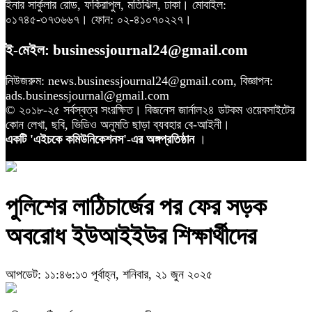
ইনার সার্কুলার রোড, ফকিরাপুল, মতিঝিল, ঢাকা। মোবাইল:
০১৭৪৫-৩৭৩৬৬৭। ফোন: ০২-৪১০৭০২২৭।
ই-মেইল: businessjournal24@gmail.com
নিউজরুম: news.businessjournal24@gmail.com, বিজ্ঞাপন:
ads.businessjournal@gmail.com
© ২০১৮-২৫ সর্বস্বত্ব সংরক্ষিত। বিজনেস জার্নাল২৪ ডটকম ওয়েবসাইটের
কোন লেখা, ছবি, ভিডিও অনুমতি ছাড়া ব্যবহার বে-আইনী।
একটি 'এইচকে কমিউনিকেশনস'-এর অঙ্গপ্রতিষ্ঠান
।
পুলিশের লাঠিচার্জের পর ফের সড়ক
অবরোধ ইউআইইউর শিক্ষার্থীদের
আপডেট: ১১:৪৬:১৩ পূর্বাহ্ন, শনিবার, ২১ জুন ২০২৫