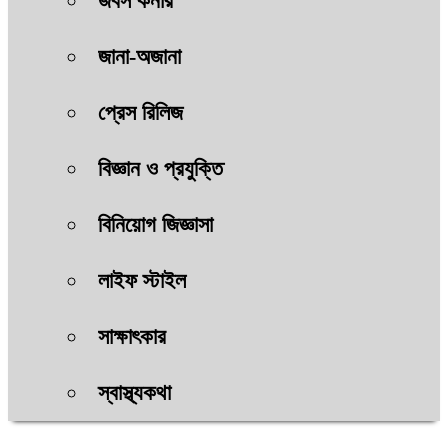
জবস কর্নার
জানা-অজানা
প্রেস রিলিজ
বিজ্ঞান ও প্রযুক্তি
বিনিয়োগ জিজ্ঞাসা
লাইফ স্টাইল
সাক্ষাৎকার
স্বাস্থ্যকথা