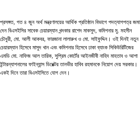
প্রসঙ্গত, গত ৪ জুন অর্থ মন্ত্রণালয়ের আর্থিক প্রতিষ্ঠান বিভাগে পদত্যাগপত্র জমা
দেন বিএসইসির সাবেক চেয়ারম্যান খন্দকার রাশেদ মাকসুদ, কমিশনার মু. মহসীন
চৌধুরী, মো. আলী আকবর, ফারজানা লালারুখ ও মো. সাইফুদ্দিন। ওই দিনই নতুন
চেয়ারম্যান হিসেবে মাসুদ খান এবং কমিশনার হিসেবে ঢাকা ব্যাংক সিকিউরিটিজের
এমডি মো. নাফিজ আল তারিক, সুপ্রিম কোর্টের আইনজীবী নাহিদ মাহতাব ও আশা
ইন্টারন্যাশনালের ফাইন্যান্স ডিরেক্টর তানভীর হাবিব রহমানকে নিয়োগ দেয় সরকার।
একই দিনে তারা বিএসইসিতে যোগ দেন।