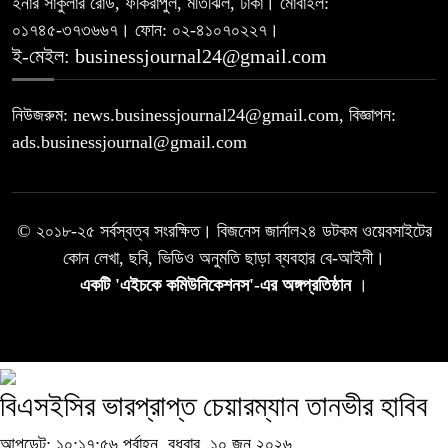
ইনার সার্কুলার রোড, ফকিরাপুল, মতিঝিল, ঢাকা। মোবাইল:
০১৭৪৫-৩৭৩৬৬৭। ফোন: ০২-৪১০৭০২২৭।
ই-মেইল: businessjournal24@gmail.com
নিউজরুম: news.businessjournal24@gmail.com, বিজ্ঞাপন:
ads.businessjournal@gmail.com
© ২০১৮-২৫ সর্বস্বত্ব সংরক্ষিত। বিজনেস জার্নাল২৪ ডটকম ওয়েবসাইটের
কোন লেখা, ছবি, ভিডিও অনুমতি ছাড়া ব্যবহার বে-আইনী।
একটি 'এইচকে কমিউনিকেশনস'-এর অঙ্গপ্রতিষ্ঠান
।
বিএসইসির ভারপ্রাপ্ত চেয়ারম্যান তানভীর হাবিব
আপডেট: ১০:১৭:৫৬ পূর্বাহ্ন, বুধবার, ১০ জুন ২০২৬