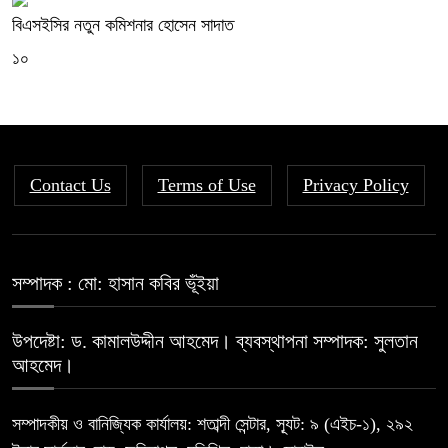
বিএসইসির নতুন কমিশনার হোসেন সাদাত
১০
Contact Us
Terms of Use
Privacy Policy
সম্পাদক : মো: হাসান কবির ভূঁইয়া
উপদেষ্টা: ড. কামালউদ্দীন আহমেদ। ব্যবস্থাপনা সম্পাদক: সুলতান
আহমেদ।
সম্পাদকীয় ও বানিজ্যিক কার্যালয়: শতাব্দী সেন্টার, স্যূট: ৯ (এইচ-১), ২৯২