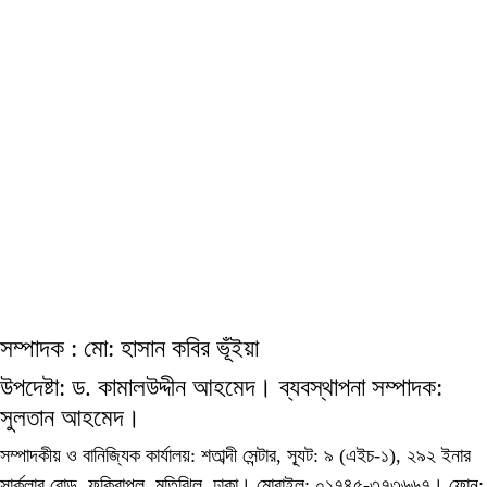
সম্পাদক : মো: হাসান কবির ভূঁইয়া
উপদেষ্টা: ড. কামালউদ্দীন আহমেদ। ব্যবস্থাপনা সম্পাদক:
সুলতান আহমেদ।
সম্পাদকীয় ও বানিজ্যিক কার্যালয়: শতাব্দী সেন্টার, স্যূট: ৯ (এইচ-১), ২৯২ ইনার
সার্কুলার রোড, ফকিরাপুল, মতিঝিল, ঢাকা। মোবাইল: ০১৭৪৫-৩৭৩৬৬৭। ফোন: