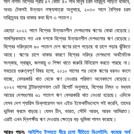
সাল নাগাদ বিশ্বের প্রায় ৫৭ কোটি ৪০ লাখ মানুষ চরম দারিদ্র্য পীড়িত থাকবে,
অথচ টেকসই উন্নয়ন লক্ষ্যমাত্রা অনুসারে, ২০৩০ সালে বৈশ্বিক চরম
দারিদ্র্যের হার থাকার কথা ছিল ৩ শতাংশ।
এছাড়া ২০২২ সালে বিশ্বের উন্নয়নশীল দেশগুলোর ঋণের বোঝা বেড়েছে।
সামগ্রিকভাবে গত এক দশকে বিশ্বের উন্নয়নশীল দেশগুলোর ঋণ বেড়েছে।
বিশ্বের দরিদ্রতম ৬০ শতাংশ দেশ ঋণের চাপে পড়েছে বা চাপে পড়ার ঝুঁকিতে
আছে। ঋণের চাপে থাকার কারণে বিশ্বের দরিদ্র দেশগুলো অর্থনৈতিক
সংস্কার, স্বাস্থ্য, জলবায়ু ও শিক্ষা খাতে জরুরি বিনিয়োগ করতে পারছে না।
সবচেয়ে গুরুত্বপূর্ণ বিষয় হলো, ২০১০ সালের পর থেকে ঋণের ধরনও বদলে
যাচ্ছে, বেসরকারি খাত থেকে ঋণ নেওয়ার পরিমাণ অনেকাংশে বেড়েছে।
২০২২ সালের ইন্টারন্যাশনাল ডেট রিপোর্ট অনুসারে, বিশ্বের নিম্ন ও মধ্যম
আয়ের দেশগুলোর ৬১ শতাংশ ঋণ বেসরকারি খাত নেওয়া হয়েছে। এদিকে
যেসব দেশ প্যারিস ডিক্লারেশন অন এইড ইফেকটিভনেসে সই করেনি, তাদের
ভূমিকা ক্রমে বাড়ছে। যেমন চীন, ভারত, সৌদি আরব, আরব আমিরাত।
এরাই এখন দ্বিপক্ষীয় ঋণ দেওয়ার ক্ষেত্রে বড় ভূমিকা পালন করেছে।
আরও পড়ুন:
আইপিও ইস্যুতে ধীরে চলো নীতিতে বিএসইসি: কমেছে অর্থ