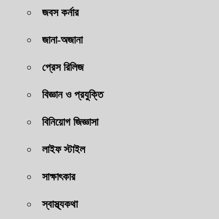
জবস কর্নার
জানা-অজানা
প্রেস রিলিজ
বিজ্ঞান ও প্রযুক্তি
বিনিয়োগ জিজ্ঞাসা
লাইফ স্টাইল
সাক্ষাৎকার
স্বাস্থ্যকথা