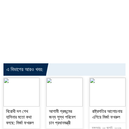
এ বিভাগের আরও খবর:
বিরোধী দল শেখ
আগামী প্রজন্মের
রাষ্ট্রপতির আলোচনায়
হাসিনার মতো কথা
জন্য সুস্থ পরিবেশ
এগিয়ে মির্জা ফখরুল
বলছে: মির্জা ফখরুল
চান প্রধানমন্ত্রী
মঙ্গলবার, ২৮ জুলাই, ২০২৬