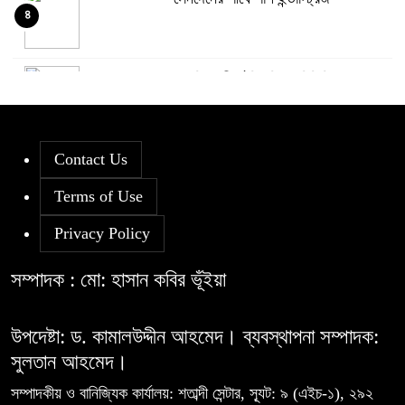
৪
দরবৃদ্ধির শীর্ষে সিএপিএম বিডিবিএল
৫
মিউচুয়াল ফান্ড
Contact Us
দরপতনের তালিকায় শীর্ষে মেট্রো স্পিনিং
৬
Terms of Use
Privacy Policy
রহিমা ফুডের শেয়ারে কারসাজির প্রমাণ
৭
পেয়েছে বিএসইসি
সম্পাদক : মো: হাসান কবির ভূঁইয়া
সূচকের পতনে ১২১০ কোটি টাকার লেনদেন
উপদেষ্টা: ড. কামালউদ্দীন আহমেদ। ব্যবস্থাপনা সম্পাদক:
৮
সুলতান আহমেদ।
সম্পাদকীয় ও বানিজ্যিক কার্যালয়: শতাব্দী সেন্টার, স্যূট: ৯ (এইচ-১), ২৯২
আগামী প্রজন্মের জন্য সুস্থ পরিবেশ চান