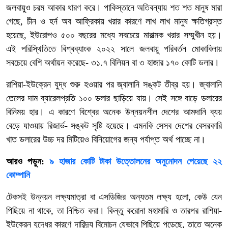
জলবায়ুও চরম আকার ধারণ করে। পাকিস্তানে অতিবন্যায় শত শত মানুষ মারা
গেছে, চীন ও হর্ন অব আফ্রিকায় খরার কারণে লাখ লাখ মানুষ ক্ষতিগ্রস্ত
হয়েছে, ইউরোপও ৫০০ বছরের মধ্যে সবচেয়ে মারাত্মক খরার সম্মুখীন হয়।
এই পরিস্থিতিতে বিশ্বব্যাংক ২০২২ সালে জলবায়ু পরিবর্তন মোকাবিলায়
সবচেয়ে বেশি অর্থায়ন করেছে- ৩১.৭ বিলিয়ন বা ৩ হাজার ১৭০ কোটি ডলার।
রাশিয়া-ইউক্রেন যুদ্ধ শুরু হওয়ার পর জ্বালানি সঙ্কট তীব্র হয়। জ্বালানি
তেলের দাম ব্যারেলপ্রতি ১০০ ডলার ছাড়িয়ে যায়। সেই সঙ্গে বাড়ে ডলারের
বিনিময় হার। এ কারণে বিশ্বের অনেক উন্নয়নশীল দেশের আমদানি ব্যয়
বেড়ে যাওয়ায় রিজার্ভ- সঙ্কট সৃষ্টি হয়েছে। এমনকি সেসব দেশের বেসরকারি
খাত ডলারের উচ্চ দর মিটিয়েও বিনিয়োগের জন্য পর্যাপ্ত অর্থ পাচ্ছে না।
আরও পড়ুন:
৯ হাজার কোটি টাকা উত্তোলনের অনুমোদন পেয়েছে ২২
কোম্পানি
টেকসই উন্নয়ন লক্ষ্যমাত্রা বা এসডিজির অন্যতম লক্ষ্য হলো, কেউ যেন
পিছিয়ে না থাকে, তা নিশ্চিত করা। কিন্তু করোনা মহামারি ও তারপর রাশিয়া-
ইউক্রেন যুদ্ধের কারণে দারিদ্র্য বিমোচন যেভাবে পিছিয়ে পড়েছে, তাতে অনেক