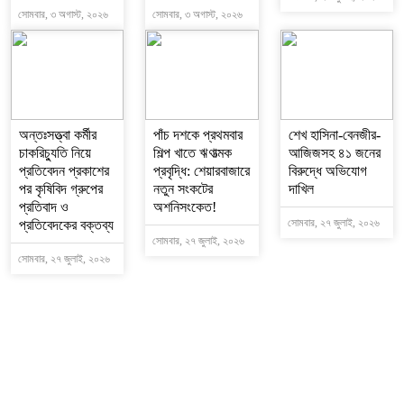
সোমবার, ৩ অগাস্ট, ২০২৬
সোমবার, ৩ অগাস্ট, ২০২৬
অন্তঃসত্ত্বা কর্মীর
পাঁচ দশকে প্রথমবার
শেখ হাসিনা-বেনজীর-
চাকরিচ্যুতি নিয়ে
শিল্প খাতে ঋণাত্মক
আজিজসহ ৪১ জনের
প্রতিবেদন প্রকাশের
প্রবৃদ্ধি: শেয়ারবাজারে
বিরুদ্ধে অভিযোগ
পর কৃষিবিদ গ্রুপের
নতুন সংকটের
দাখিল
প্রতিবাদ ও
অশনিসংকেত!
সোমবার, ২৭ জুলাই, ২০২৬
প্রতিবেদকের বক্তব্য
সোমবার, ২৭ জুলাই, ২০২৬
সোমবার, ২৭ জুলাই, ২০২৬