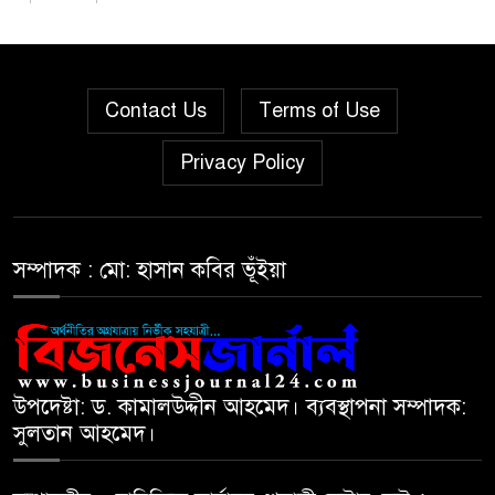
দরবৃদ্ধির শীর্ষে সিএপিএম
৫
বিডিবিএল মিউচুয়াল ফান্ড
Contact Us
Terms of Use
দরপতনের তালিকায় শীর্ষে মেট্রো
৬
Privacy Policy
স্পিনিং
রহিমা ফুডের শেয়ারে কারসাজির
৭
প্রমাণ পেয়েছে বিএসইসি
সম্পাদক : মো: হাসান কবির ভূঁইয়া
সূচকের পতনে ১২১০ কোটি টাকার
৮
লেনদেন
উপদেষ্টা: ড. কামালউদ্দীন আহমেদ। ব্যবস্থাপনা সম্পাদক:
সুলতান আহমেদ।
আগামী প্রজন্মের জন্য সুস্থ পরিবেশ
৯
চান প্রধানমন্ত্রী