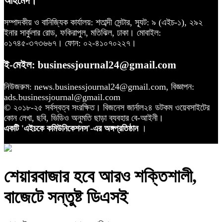
আহমেদ।
সম্পাদকীয় ও বানিজ্যিক কার্যালয়: শতাব্দী সেন্টার, স্যূট: ৯ (এইচ-১), ২৯২
ইনার সার্কুলার রোড, ফকিরাপুল, মতিঝিল, ঢাকা। মোবাইল:
০১৭৪৫-৩৭৩৬৬৭। ফোন: ০২-৪১০৭০২২৭।
ই-মেইল: businessjournal24@gmail.com
নিউজরুম: news.businessjournal24@gmail.com, বিজ্ঞাপন:
ads.businessjournal@gmail.com
© ২০১৮-২৫ সর্বস্বত্ব সংরক্ষিত। বিজনেস জার্নাল২৪ ডটকম ওয়েবসাইটের
কোন লেখা, ছবি, ভিডিও অনুমতি ছাড়া ব্যবহার বে-আইনী।
একটি 'এইচকে কমিউনিকেশনস'-এর অঙ্গপ্রতিষ্ঠান
।
শেয়ারবাজার হবে আরও শক্তিশালী,
বাজেটে সন্তুষ্ট ডিএসই