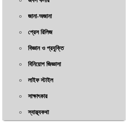
জবস কর্নার
জানা-অজানা
প্রেস রিলিজ
বিজ্ঞান ও প্রযুক্তি
বিনিয়োগ জিজ্ঞাসা
লাইফ স্টাইল
সাক্ষাৎকার
স্বাস্থ্যকথা