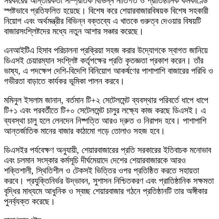
সরকারের আন্তরিকতা সাম্প্রতিক বিভিন্ন নীতিগত ও প্রাতিষ্ঠানিক কর্মকাণ্ডে
স্পষ্টভাবে প্রতিফলিত হয়েছে। বিশেষ করে শেয়ারবাজারবিষয়ক বিশেষ সহকারী
নিয়োগ এবং অর্থমন্ত্রীর বিভিন্ন বক্তব্যে এ খাতকে গুরুত্ব দেওয়ার বিষয়টি
বাজারসংশ্লিষ্টদের মধ্যে নতুন আশার সঞ্চার করেছে।
এনআইটিএ হিসাব পরিচালনা প্রক্রিয়া সহজ করার উদ্যোগকে স্বাগত জানিয়ে
ডিএসই চেয়ারম্যান সংশ্লিষ্ট কর্তৃপক্ষের প্রতি কৃতজ্ঞতা প্রকাশ করেন। তাঁর
ভাষ্য, এ পদক্ষেপ দেশি-বিদেশি বিনিয়োগ আকর্ষণের পাশাপাশি বাজারের পরিধি ও
গভীরতা বাড়াতে কার্যকর ভূমিকা পালন করবে।
মমিনুল ইসলাম জানান, বর্তমান টি+২ সেটেলমেন্ট ব্যবস্থার পরিবর্তে ধাপে ধাপে
টি+১ এবং পরবর্তীতে টি+০ সেটেলমেন্ট চালুর লক্ষ্যে কাজ করছে ডিএসই। এ
ব্যবস্থা চালু হলে লেনদেন নিষ্পত্তি আরও দ্রুত ও নিরাপদ হবে। পাশাপাশি
আন্তর্জাতিক মানের বাজার কাঠামো গড়ে তোলাও সহজ হবে।
ডিএসইর পর্যবেক্ষণ অনুযায়ী, শেয়ারবাজারের প্রতি সরকারের ইতিবাচক মনোভাব
এবং চলমান সংস্কার কর্মসূচি দীর্ঘমেয়াদে দেশের শেয়ারবাজারকে আরও
শক্তিশালী, স্থিতিশীল ও টেকসই ভিত্তির ওপর প্রতিষ্ঠিত করতে সহায়তা
করবে। প্রযুক্তিনির্ভর উদ্ভাবন, সুশাসন নিশ্চিতকরণ এবং প্রাতিষ্ঠানিক সক্ষমতা
বৃদ্ধির মাধ্যমে আধুনিক ও স্বচ্ছ শেয়ারবাজার গঠনে প্রতিষ্ঠানটি তার অঙ্গীকার
পুনর্ব্যক্ত করেছে।