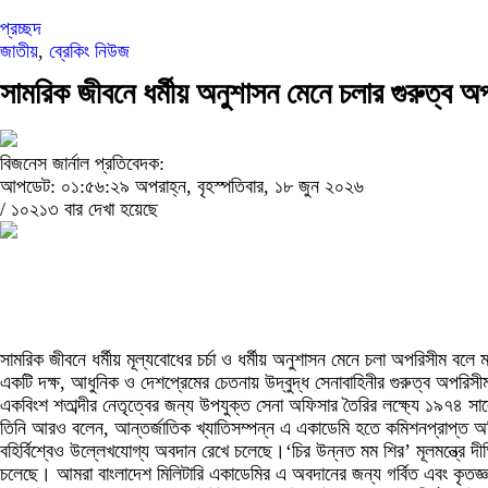
প্রচ্ছদ
জাতীয়
,
ব্রেকিং নিউজ
সামরিক জীবনে ধর্মীয় অনুশাসন মেনে চলার গুরুত্ব অ
বিজনেস জার্নাল প্রতিবেদক:
আপডেট: ০১:৫৬:২৯ অপরাহ্ন, বৃহস্পতিবার, ১৮ জুন ২০২৬
/
১০২১৩ বার দেখা হয়েছে
সামরিক জীবনে ধর্মীয় মূল্যবোধের চর্চা ও ধর্মীয় অনুশাসন মেনে চলা অপরিসীম বল
একটি দক্ষ, আধুনিক ও দেশপ্রেমের চেতনায় উদ্বুদ্ধ সেনাবাহিনীর গুরুত্ব অপরিস
একবিংশ শতাব্দীর নেতৃত্বের জন্য উপযুক্ত সেনা অফিসার তৈরির লক্ষ্যে ১৯৭৪ সাল
তিনি আরও বলেন, আন্তর্জাতিক খ্যাতিসম্পন্ন এ একাডেমি হতে কমিশনপ্রাপ্ত অফি
বহির্বিশ্বেও উল্লেখযোগ্য অবদান রেখে চলেছে।‘চির উন্নত মম শির’ মূলমন্ত্রে দীক্
চলেছে। আমরা বাংলাদেশ মিলিটারি একাডেমির এ অবদানের জন্য গর্বিত এবং কৃতজ্ঞ