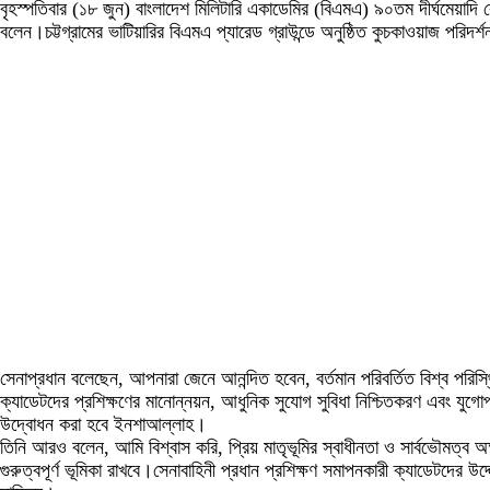
বৃহস্পতিবার (১৮ জুন) বাংলাদেশ মিলিটারি একাডেমির (বিএমএ) ৯০তম দীর্ঘমেয়াদি
বলেন।চট্টগ্রামের ভাটিয়ারির বিএমএ প্যারেড গ্রাউন্ডে অনুষ্ঠিত কুচকাওয়াজ পরি
সেনাপ্রধান বলেছেন, আপনারা জেনে আনন্দিত হবেন, বর্তমান পরিবর্তিত বিশ্ব পরিস
ক্যাডেটদের প্রশিক্ষণের মানোন্নয়ন, আধুনিক সুযোগ সুবিধা নিশ্চিতকরণ এবং যুগোপয
উদ্বোধন করা হবে ইনশাআল্লাহ।
তিনি আরও বলেন, আমি বিশ্বাস করি, প্রিয় মাতৃভূমির স্বাধীনতা ও সার্বভৌমত্ব অক্ষ
গুরুত্বপূর্ণ ভূমিকা রাখবে।সেনাবাহিনী প্রধান প্রশিক্ষণ সমাপনকারী ক্যাডেটদের