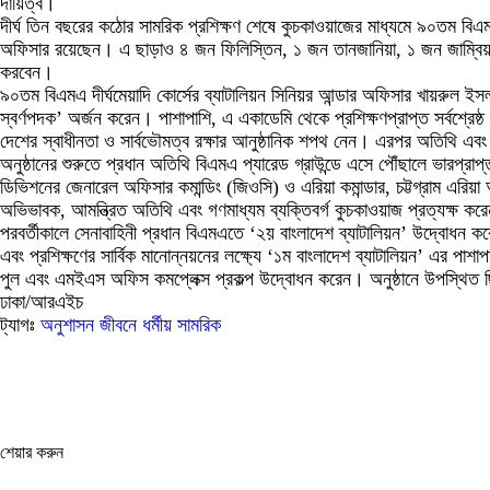
দায়িত্ব।
দীর্ঘ তিন বছরের কঠোর সামরিক প্রশিক্ষণ শেষে কুচকাওয়াজের মাধ্যমে ৯০তম বি
অফিসার রয়েছেন। এ ছাড়াও ৪ জন ফিলিস্তিন, ১ জন তানজানিয়া, ১ জন জাম্বিয়া 
করবেন।
৯০তম বিএমএ দীর্ঘমেয়াদি কোর্সের ব্যাটালিয়ন সিনিয়র আন্ডার অফিসার খায়রুল ই
স্বর্ণপদক’ অর্জন করেন। পাশাপাশি, এ একাডেমি থেকে প্রশিক্ষণপ্রাপ্ত সর্বশ্রেষ্ঠ
দেশের স্বাধীনতা ও সার্বভৌমত্ব রক্ষার আনুষ্ঠানিক শপথ নেন। এরপর অতিথি এবং 
অনুষ্ঠানের শুরুতে প্রধান অতিথি বিএমএ প্যারেড গ্রাউন্ডে এসে পৌঁছালে ভারপ্রাপ্ত
ডিভিশনের জেনারেল অফিসার কমান্ডিং (জিওসি) ও এরিয়া কমান্ডার, চট্টগ্রাম এরিয়
অভিভাবক, আমন্ত্রিত অতিথি এবং গণমাধ্যম ব্যক্তিবর্গ কুচকাওয়াজ প্রত্যক্ষ কর
পরবর্তীকালে সেনাবাহিনী প্রধান বিএমএতে ‘২য় বাংলাদেশ ব্যাটালিয়ন’ উদ্বোধন কর
এবং প্রশিক্ষণের সার্বিক মানোন্নয়নের লক্ষ্যে ‘১ম বাংলাদেশ ব্যাটালিয়ন’ এর পাশ
পুল এবং এমইএস অফিস কমপ্লেক্স প্রকল্প উদ্বোধন করেন। অনুষ্ঠানে উপস্থিত ছিল
ঢাকা/আরএইচ
ট্যাগঃ
অনুশাসন
জীবনে
ধর্মীয়
সামরিক
শেয়ার করুন