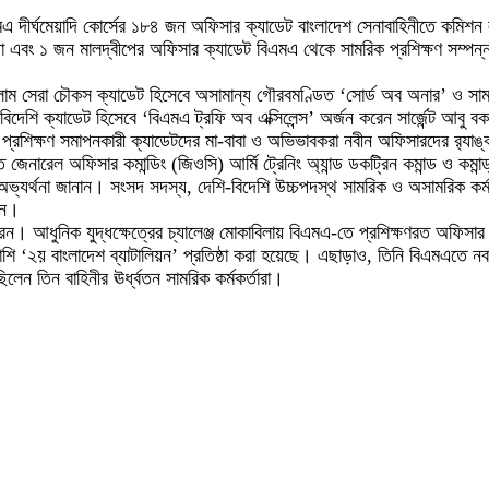
এমএ দীর্ঘমেয়াদি কোর্সের ১৮৪ জন অফিসার ক্যাডেট বাংলাদেশ সেনাবাহিনীতে কম
এবং ১ জন মালদ্বীপের অফিসার ক্যাডেট বিএমএ থেকে সামরিক প্রশিক্ষণ সম্পন্ন
সলাম সেরা চৌকস ক্যাডেট হিসেবে অসামান্য গৌরবমণ্ডিত ‘সোর্ড অব অনার’ ও সামরিক
 বিদেশি ক্যাডেট হিসেবে ‘বিএমএ ট্রফি অব এক্সিলেন্স’ অর্জন করেন সার্জেন্ট আবু 
প্রশিক্ষণ সমাপনকারী ক্যাডেটদের মা-বাবা ও অভিভাবকরা নবীন অফিসারদের র‍্যাঙ
 জেনারেল অফিসার কমান্ডিং (জিওসি) আর্মি ট্রেনিং অ্যান্ড ডকট্রিন কমান্ড ও কমান্
া অভ্যর্থনা জানান। সংসদ সদস্য, দেশি-বিদেশি উচ্চপদস্থ সামরিক ও অসামরিক কর্ম
েন।
েন। আধুনিক যুদ্ধক্ষেত্রের চ্যালেঞ্জ মোকাবিলায় বিএমএ-তে প্রশিক্ষণরত অফিসার
াপাশি ‘২য় বাংলাদেশ ব্যাটালিয়ন’ প্রতিষ্ঠা করা হয়েছে। এছাড়াও, তিনি বিএমএতে নব
েন তিন বাহিনীর ঊর্ধ্বতন সামরিক কর্মকর্তারা।